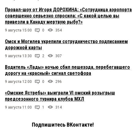
Провал-шоу от Игоря ДОРОХИНА: «Сотрудница аэропорта
совершенно серьезно спросила: «С какой целью вы
привезли в Канаду мертвую рыбу?»
9 августа 15:00
0
354
Омск и Могилев укрепили сотрудничество подписанием
дорожной карты
9 августа 13:30
2
307
Водитель «Лады» ночью сбил пешехода, перебегавшего
дорогу на «красный» сигнал светофора
9 августа 12:00
0
296
«Омские Ястребы» выиграли VI омский розыгрыш
предсезонного турнира клубов МХЛ
9 августа 11:00
1
314
Подпишитесь ВКонтакте!