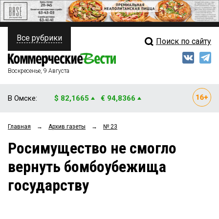
Все рубрики
Поиск по сайту
ПОЛИТИКА
Свежий выпуск
Медиа
ФИНАНСЫ
Воскресенье, 9 Августа
Кто есть кто
НЕДВИЖИМОСТЬ
В Омске:
$ 82,1665
€ 94,8366
Интервью
БИЗНЕС
Главная
→
Архив газеты
→
№ 23
Мнения
ОБЩЕСТВО
Росимущество не смогло
Рейтинги
ЗАКОН
вернуть бомбоубежища
Блоги
НОВОСТИ КОМПАНИЙ
государству
Архив
ПРОИСШЕСТВИЯ