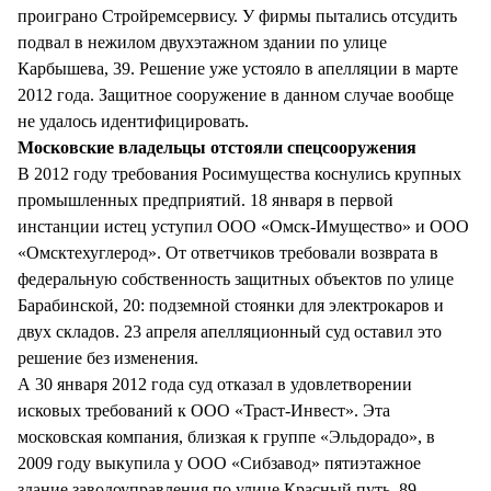
проиграно Стройремсервису. У фирмы пытались отсудить
подвал в нежилом двухэтажном здании по улице
Карбышева, 39. Решение уже устояло в апелляции в марте
2012 года. Защитное сооружение в данном случае вообще
не удалось идентифицировать.
Московские владельцы отстояли спецсооружения
В 2012 году требования Росимущества коснулись крупных
промышленных предприятий. 18 января в первой
инстанции истец уступил ООО «Омск-Имущество» и ООО
«Омсктехуглерод». От ответчиков требовали возврата в
федеральную собственность защитных объектов по улице
Барабинской, 20: подземной стоянки для электрокаров и
двух складов. 23 апреля апелляционный суд оставил это
решение без изменения.
А 30 января 2012 года суд отказал в удовлетворении
исковых требований к ООО «Траст-Инвест». Эта
московская компания, близкая к группе «Эльдорадо», в
2009 году выкупила у ООО «Сибзавод» пятиэтажное
здание заводоуправления по улице Красный путь, 89.