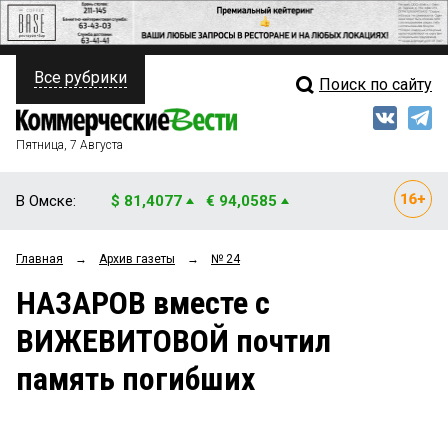
Все рубрики
Поиск по сайту
ПОЛИТИКА
Свежий выпуск
Медиа
ФИНАНСЫ
Пятница, 7 Августа
Кто есть кто
НЕДВИЖИМОСТЬ
В Омске:
$ 81,4077
€ 94,0585
Интервью
БИЗНЕС
Главная
→
Архив газеты
→
№ 24
Мнения
ОБЩЕСТВО
НАЗАРОВ вместе с
Рейтинги
ЗАКОН
ВИЖЕВИТОВОЙ почтил
Блоги
НОВОСТИ КОМПАНИЙ
память погибших
Архив
ПРОИСШЕСТВИЯ
СТИЛЬ ЖИЗНИ