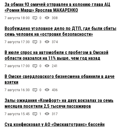
За обман 93 омичей отправлен в колонию глава АЦ
«Ромни Марш» Ярослав МАКАРЕНКО
7 августа 18:00
0
308
Возбуждено уголовное дело по ДТП, где были сбиты
семь человек на «островке безопасности»
7 августа 17:30
3
374
В июле спрос на автомобили с пробегом в Омской
области оказался на 11% выше, чем год назад
7 августа 17:00
0
241
В Омске свердловского бизнесмена обвинили в даче
взятки
7 августа 16:30
0
436
Залы ожидания «Комфорт» на двух вокзалах за семь
месяцев посетили 2,5 тысячи пассажиров
7 августа 15:45
1
317
Суд конфисковал у АО «Омскавтотранс» бассейн