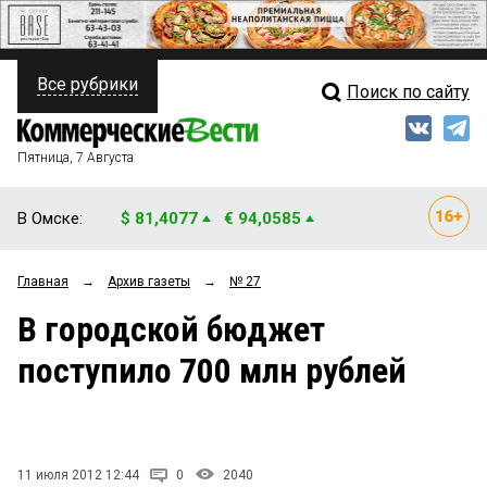
Все рубрики
Поиск по сайту
ПОЛИТИКА
Свежий выпуск
Медиа
ФИНАНСЫ
Пятница, 7 Августа
Кто есть кто
НЕДВИЖИМОСТЬ
В Омске:
$ 81,4077
€ 94,0585
Интервью
БИЗНЕС
Главная
→
Архив газеты
→
№ 27
Мнения
ОБЩЕСТВО
В городской бюджет
Рейтинги
ЗАКОН
поступило 700 млн рублей
Блоги
НОВОСТИ КОМПАНИЙ
Архив
ПРОИСШЕСТВИЯ
11 июля 2012 12:44
0
2040