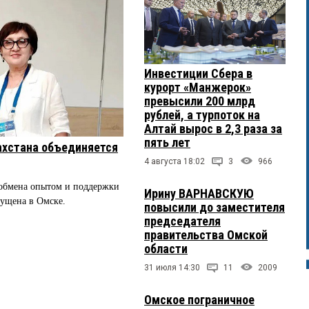
Инвестиции Сбера в
курорт «Манжерок»
превысили 200 млрд
рублей, а турпоток на
Алтай вырос в 2,3 раза за
пять лет
ахстана объединяется
4 августа 18:02
3
966
 обмена опытом и поддержки
Ирину ВАРНАВСКУЮ
пущена в Омске.
повысили до заместителя
председателя
правительства Омской
области
31 июля 14:30
11
2009
Омское пограничное