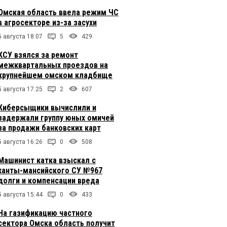
Омская область ввела режим ЧС
в агросекторе из-за засухи
5 августа 18:07
5
429
КСУ взялся за ремонт
межквартальных проездов на
крупнейшем омском кладбище
5 августа 17:25
2
607
Киберсыщики вычислили и
задержали группу юных омичей
за продажи банковских карт
5 августа 16:26
0
508
Машинист катка взыскал с
ханты-мансийского СУ №967
долги и компенсации вреда
5 августа 15:44
0
433
На газификацию частного
сектора Омска область получит