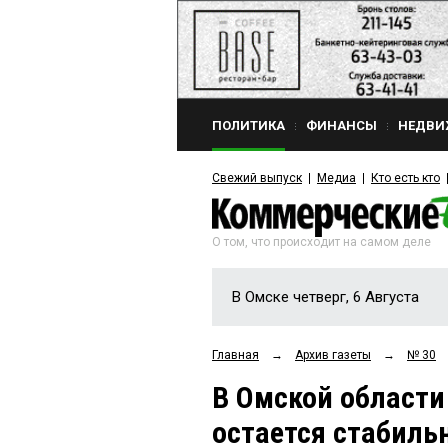
ПОЛИТИКА
ФИНАНСЫ
НЕДВИ
Свежий выпуск
Медиа
Кто есть кто
О том, что происходит на самом деле
В Омске четверг, 6 Августа
Главная
→
Архив газеты
→
№ 30
В Омской области
остается стабиль