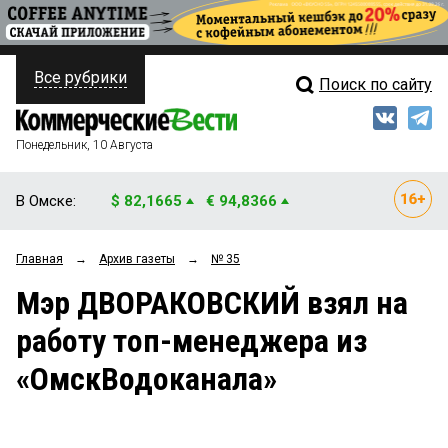
Все рубрики
Поиск по сайту
ПОЛИТИКА
Свежий выпуск
Медиа
ФИНАНСЫ
Понедельник, 10 Августа
Кто есть кто
НЕДВИЖИМОСТЬ
В Омске:
$ 82,1665
€ 94,8366
Интервью
БИЗНЕС
Главная
→
Архив газеты
→
№ 35
Мнения
ОБЩЕСТВО
Мэр ДВОРАКОВСКИЙ взял на
Рейтинги
ЗАКОН
работу топ-менеджера из
Блоги
НОВОСТИ КОМПАНИЙ
«ОмскВодоканала»
Архив
ПРОИСШЕСТВИЯ