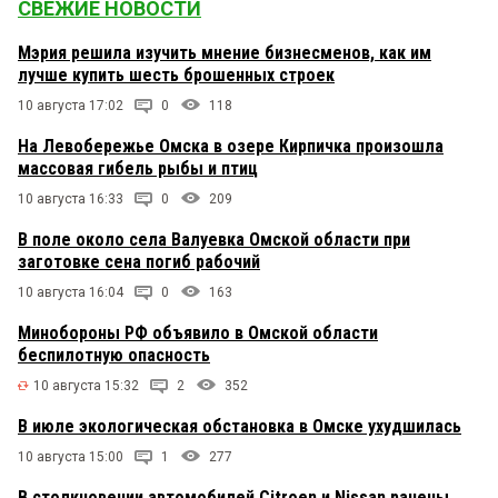
СВЕЖИЕ НОВОСТИ
Мэрия решила изучить мнение бизнесменов, как им
лучше купить шесть брошенных строек
10 августа 17:02
0
118
На Левобережье Омска в озере Кирпичка произошла
массовая гибель рыбы и птиц
10 августа 16:33
0
209
В поле около села Валуевка Омской области при
заготовке сена погиб рабочий
10 августа 16:04
0
163
Минобороны РФ объявило в Омской области
беспилотную опасность
10 августа 15:32
2
352
В июле экологическая обстановка в Омске ухудшилась
10 августа 15:00
1
277
В столкновении автомобилей Citroen и Nissan ранены