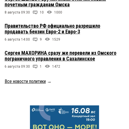
почетным гражданам Омска
8 августа 09:30
10
1000
Правительство РФ официально разрешило
продавать бензин Евро-2 и Евро-3
6 августа 14:00
9
1529
Сергея МАХОРИНА сразу же перевели из Омского
пограничного управления в Сахалинское
6 августа 09:30
1
1472
Все новости политики
→