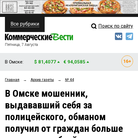
Все рубрики
Поиск по сайту
ПОЛИТИКА
Свежий выпуск
Медиа
ФИНАНСЫ
Пятница, 7 Августа
Кто есть кто
НЕДВИЖИМОСТЬ
В Омске:
$ 81,4077
€ 94,0585
Интервью
БИЗНЕС
Главная
→
Архив газеты
→
№ 44
Мнения
ОБЩЕСТВО
В Омске мошенник,
Рейтинги
ЗАКОН
выдававший себя за
Блоги
НОВОСТИ КОМПАНИЙ
полицейского, обманом
Архив
ПРОИСШЕСТВИЯ
получил от граждан больше