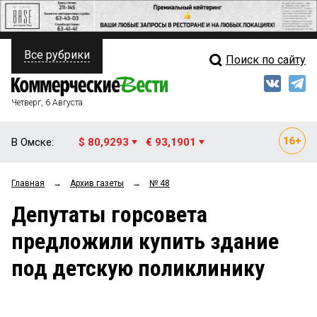
Все рубрики
Поиск по сайту
ПОЛИТИКА
Свежий выпуск
Медиа
ФИНАНСЫ
Четверг, 6 Августа
Кто есть кто
НЕДВИЖИМОСТЬ
В Омске:
$ 80,9293
€ 93,1901
Интервью
БИЗНЕС
Главная
→
Архив газеты
→
№ 48
Мнения
ОБЩЕСТВО
Депутаты горсовета
Рейтинги
ЗАКОН
предложили купить здание
Блоги
НОВОСТИ КОМПАНИЙ
под детскую поликлинику
Архив
ПРОИСШЕСТВИЯ