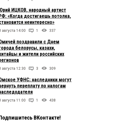
Юрий ИЦКОВ, народный артист
РФ: «Когда достигаешь потолка,
становится неинтересно»
8 августа 14:00
1
337
Омичей поздравили с Днем
города белорусы, казахи,
китайцы и жители российских
регионов
8 августа 12:30
3
309
Омское УФНС: наследники могут
вернуть переплату по налогам
наследодателя
8 августа 11:00
1
438
Подпишитесь ВКонтакте!