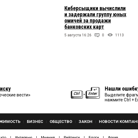
Киберсыщики вычислили
и задержали группу юных
омичей за продажи
банковских карт
5 августа 16:26
0
1113
иску
Нашли ошибк
рческие вести»
Выделите фрагм
нажмите Ctrl + E
ЖИМОСТЬ
БИЗНЕС
ОБЩЕСТВО
ЗАКОН
НОВОСТИ КОМПАН
 кто
Интервью
Мнения
Рейтинги
Блоги
Архив