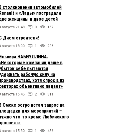
В столкновении автомобилей
Renault и «Лады» пострадали
две женщины и двое детей
8 августа 21:48
0
167
С Днем строителя!
8 августа 18:00
1
236
Эльвира НАБИУЛЛИНА:
«Некоторые компании даже в
убыток себе пытаются
удержать рабочую силу на
производствах, хотя спрос в их
секторах объективно падает»
8 августа 16:45
2
311
В Омске остро встал запрос на
площадки для мероприятий –
нужно что-то кроме Любинского
проспекта
8 августа 15:30
1
486