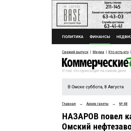
ПОЛИТИКА
ФИНАНСЫ
НЕДВИ
Свежий выпуск
Медиа
Кто есть кто
О том, что происходит на самом деле
В Омске суббота, 8 Августа
Главная
→
Архив газеты
→
№ 48
НАЗАРОВ повел к
Омский нефтезав