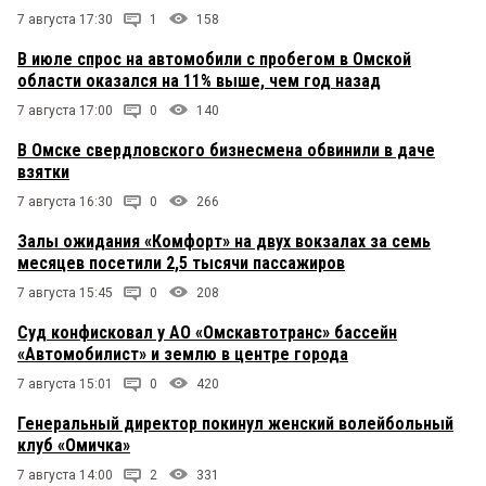
7 августа 17:30
1
158
В июле спрос на автомобили с пробегом в Омской
области оказался на 11% выше, чем год назад
7 августа 17:00
0
140
В Омске свердловского бизнесмена обвинили в даче
взятки
7 августа 16:30
0
266
Залы ожидания «Комфорт» на двух вокзалах за семь
месяцев посетили 2,5 тысячи пассажиров
7 августа 15:45
0
208
Суд конфисковал у АО «Омскавтотранс» бассейн
«Автомобилист» и землю в центре города
7 августа 15:01
0
420
Генеральный директор покинул женский волейбольный
клуб «Омичка»
7 августа 14:00
2
331