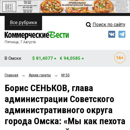
Все рубрики
Поиск по сайту
ПОЛИТИКА
Свежий выпуск
Медиа
ФИНАНСЫ
Пятница, 7 Августа
Кто есть кто
НЕДВИЖИМОСТЬ
В Омске:
$ 81,4077
€ 94,0585
Интервью
БИЗНЕС
Главная
→
Архив газеты
→
№ 50
Мнения
ОБЩЕСТВО
Борис СЕНЬКОВ, глава
Рейтинги
ЗАКОН
администрации Советского
Блоги
НОВОСТИ КОМПАНИЙ
административного округа
Архив
ПРОИСШЕСТВИЯ
города Омска: «Мы как пехота
СТИЛЬ ЖИЗНИ