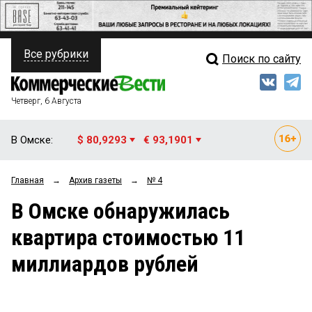
Все рубрики
Поиск по сайту
ПОЛИТИКА
Свежий выпуск
Медиа
ФИНАНСЫ
Четверг, 6 Августа
Кто есть кто
НЕДВИЖИМОСТЬ
В Омске:
$ 80,9293
€ 93,1901
Интервью
БИЗНЕС
Главная
→
Архив газеты
→
№ 4
Мнения
ОБЩЕСТВО
В Омске обнаружилась
Рейтинги
ЗАКОН
квартира стоимостью 11
Блоги
НОВОСТИ КОМПАНИЙ
миллиардов рублей
Архив
ПРОИСШЕСТВИЯ