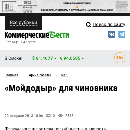
Все рубрики
Поиск по сайту
ПОЛИТИКА
Свежий выпуск
Медиа
ФИНАНСЫ
Пятница, 7 Августа
Кто есть кто
НЕДВИЖИМОСТЬ
В Омске:
$ 81,4077
€ 94,0585
Интервью
БИЗНЕС
Главная
→
Архив газеты
→
№ 6
Мнения
ОБЩЕСТВО
«Мойдодыр» для чиновника
Рейтинги
ЗАКОН
Блоги
НОВОСТИ КОМПАНИЙ
Архив
20 февраля 2013 10:06
0
2855
ПРОИСШЕСТВИЯ
Федеральное правительство собирается проводить