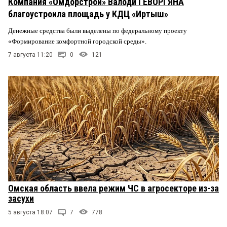
Компания «Омдорстрой» Валоди ГЕВОРГЯНА
благоустроила площадь у КДЦ «Иртыш»
Денежные средства были выделены по федеральному проекту
«Формирование комфортной городской среды».
7 августа 11:20
0
121
Омская область ввела режим ЧС в агросекторе из-за
засухи
5 августа 18:07
7
778