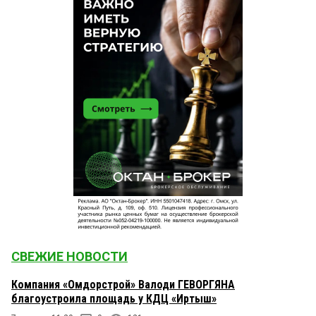
СВЕЖИЕ НОВОСТИ
Компания «Омдорстрой» Валоди ГЕВОРГЯНА
благоустроила площадь у КДЦ «Иртыш»