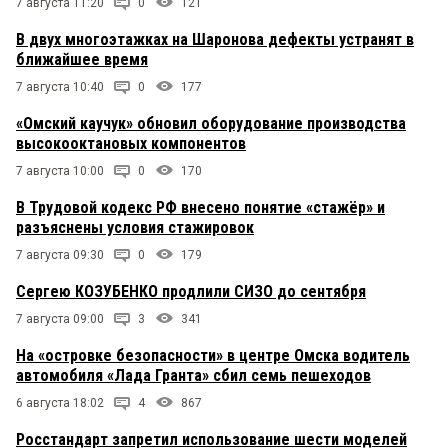
7 августа 11:20
0
121
В двух многоэтажках на Шаронова дефекты устранят в
ближайшее время
7 августа 10:40
0
177
«Омский каучук» обновил оборудование производства
высокооктановых компонентов
7 августа 10:00
0
170
В Трудовой кодекс РФ внесено понятие «стажёр» и
разъяснены условия стажировок
7 августа 09:30
0
179
Сергею КОЗУБЕНКО продлили СИЗО до сентября
7 августа 09:00
3
341
На «островке безопасности» в центре Омска водитель
автомобиля «Лада Гранта» сбил семь пешеходов
6 августа 18:02
4
867
Росстандарт запретил использование шести моделей