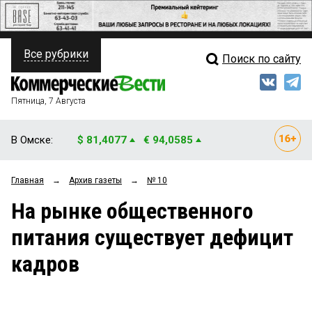
Все рубрики
Поиск по сайту
ПОЛИТИКА
Свежий выпуск
Медиа
ФИНАНСЫ
Пятница, 7 Августа
Кто есть кто
НЕДВИЖИМОСТЬ
В Омске:
$ 81,4077
€ 94,0585
Интервью
БИЗНЕС
Главная
→
Архив газеты
→
№ 10
Мнения
ОБЩЕСТВО
На рынке общественного
Рейтинги
ЗАКОН
питания существует дефицит
Блоги
НОВОСТИ КОМПАНИЙ
кадров
Архив
ПРОИСШЕСТВИЯ