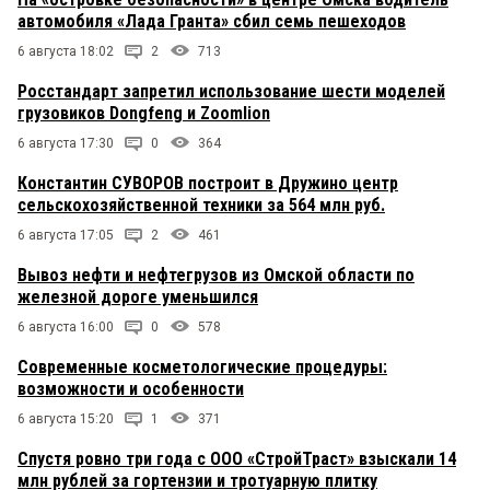
автомобиля «Лада Гранта» сбил семь пешеходов
6 августа 18:02
2
713
Росстандарт запретил использование шести моделей
грузовиков Dongfeng и Zoomlion
6 августа 17:30
0
364
Константин СУВОРОВ построит в Дружино центр
сельскохозяйственной техники за 564 млн руб.
6 августа 17:05
2
461
Вывоз нефти и нефтегрузов из Омской области по
железной дороге уменьшился
6 августа 16:00
0
578
Современные косметологические процедуры:
возможности и особенности
6 августа 15:20
1
371
Спустя ровно три года с ООО «СтройТраст» взыскали 14
млн рублей за гортензии и тротуарную плитку