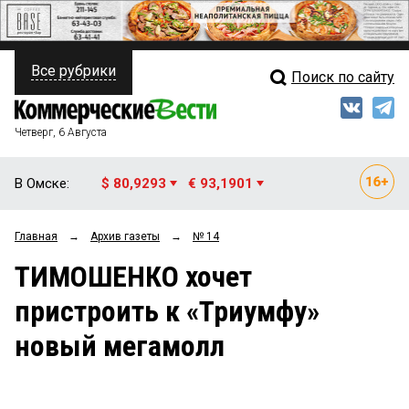
Все рубрики
Поиск по сайту
ПОЛИТИКА
Свежий выпуск
Медиа
ФИНАНСЫ
Четверг, 6 Августа
Кто есть кто
НЕДВИЖИМОСТЬ
В Омске:
$ 80,9293
€ 93,1901
Интервью
БИЗНЕС
Главная
→
Архив газеты
→
№ 14
Мнения
ОБЩЕСТВО
ТИМОШЕНКО хочет
Рейтинги
ЗАКОН
пристроить к «Триумфу»
Блоги
НОВОСТИ КОМПАНИЙ
новый мегамолл
Архив
ПРОИСШЕСТВИЯ