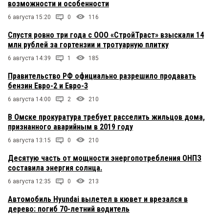
возможности и особенности
6 августа 15:20
0
116
Спустя ровно три года с ООО «СтройТраст» взыскали 14
млн рублей за гортензии и тротуарную плитку
6 августа 14:39
1
185
Правительство РФ официально разрешило продавать
бензин Евро-2 и Евро-3
6 августа 14:00
2
210
В Омске прокуратура требует расселить жильцов дома,
признанного аварийным в 2019 году
6 августа 13:15
0
210
Десятую часть от мощности энергопотребления ОНПЗ
составила энергия солнца.
6 августа 12:35
0
213
Автомобиль Hyundai вылетел в кювет и врезался в
дерево: погиб 70-летний водитель