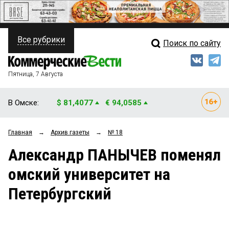
Все рубрики
Поиск по сайту
ПОЛИТИКА
Свежий выпуск
Медиа
ФИНАНСЫ
Пятница, 7 Августа
Кто есть кто
НЕДВИЖИМОСТЬ
В Омске:
$ 81,4077
€ 94,0585
Интервью
БИЗНЕС
Главная
→
Архив газеты
→
№ 18
Мнения
ОБЩЕСТВО
Александр ПАНЫЧЕВ поменял
Рейтинги
ЗАКОН
омский университет на
Блоги
НОВОСТИ КОМПАНИЙ
Петербургский
Архив
ПРОИСШЕСТВИЯ
СТИЛЬ ЖИЗНИ