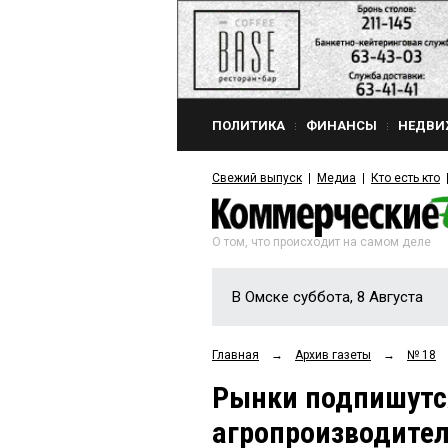
ПОЛИТИКА
ФИНАНСЫ
НЕДВИ
Свежий выпуск
Медиа
Кто есть кто
О том, что происходит на самом деле
В Омске суббота, 8 Августа
Главная
→
Архив газеты
→
№ 18
Рынки подпишутся
агропроизводите