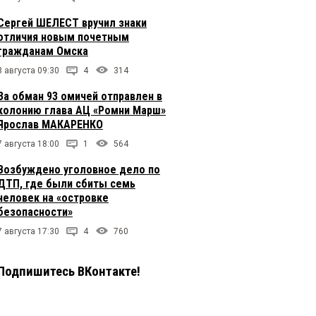
Сергей ШЕЛЕСТ вручил знаки
отличия новым почетным
гражданам Омска
8 августа 09:30
4
314
За обман 93 омичей отправлен в
колонию глава АЦ «Ромни Марш»
Ярослав МАКАРЕНКО
7 августа 18:00
1
564
Возбуждено уголовное дело по
ДТП, где были сбиты семь
человек на «островке
безопасности»
7 августа 17:30
4
760
Подпишитесь ВКонтакте!