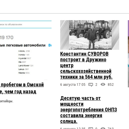
Константин СУВОРОВ
построит в Дружино
центр
сельскохозяйственной
техники за 564 млн руб.
с пробегом в Омской
6 августа 17:05
2
852
, чем год назад
Десятую часть от
китайцы.
мощности
энергопотребления ОНПЗ
составила энергия
солнца.
6 августа 12:35
0
763