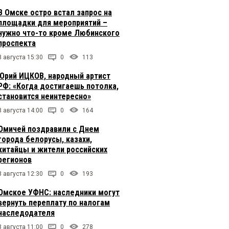
В Омске остро встал запрос на
площадки для мероприятий –
нужно что-то кроме Любинского
проспекта
8 августа 15:30
0
113
Юрий ИЦКОВ, народный артист
РФ: «Когда достигаешь потолка,
становится неинтересно»
8 августа 14:00
0
164
Омичей поздравили с Днем
города белорусы, казахи,
китайцы и жители российских
регионов
8 августа 12:30
0
193
Омское УФНС: наследники могут
вернуть переплату по налогам
наследодателя
8 августа 11:00
0
278