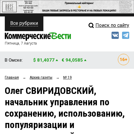
Все рубрики
Поиск по сайту
ПОЛИТИКА
Свежий выпуск
Медиа
ФИНАНСЫ
Пятница, 7 Августа
Кто есть кто
НЕДВИЖИМОСТЬ
В Омске:
$ 81,4077
€ 94,0585
Интервью
БИЗНЕС
Главная
→
Архив газеты
→
№ 19
Мнения
ОБЩЕСТВО
Олег СВИРИДОВСКИЙ,
Рейтинги
ЗАКОН
начальник управления по
Блоги
НОВОСТИ КОМПАНИЙ
сохранению, использованию,
Архив
ПРОИСШЕСТВИЯ
популяризации и