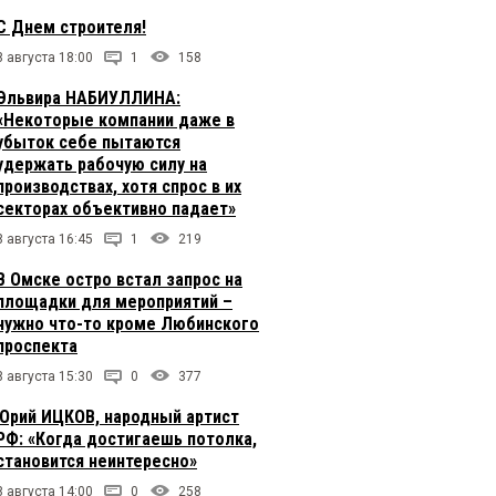
С Днем строителя!
8 августа 18:00
1
158
Эльвира НАБИУЛЛИНА:
«Некоторые компании даже в
убыток себе пытаются
удержать рабочую силу на
производствах, хотя спрос в их
секторах объективно падает»
8 августа 16:45
1
219
В Омске остро встал запрос на
площадки для мероприятий –
нужно что-то кроме Любинского
проспекта
8 августа 15:30
0
377
Юрий ИЦКОВ, народный артист
РФ: «Когда достигаешь потолка,
становится неинтересно»
8 августа 14:00
0
258