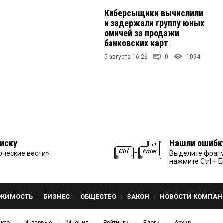
Киберсыщики вычислили
и задержали группу юных
омичей за продажи
банковских карт
5 августа 16:26
0
1094
иску
Нашли ошибк
рческие вести»
Выделите фрагм
нажмите Ctrl + E
ЖИМОСТЬ
БИЗНЕС
ОБЩЕСТВО
ЗАКОН
НОВОСТИ КОМПАН
 кто
Интервью
Мнения
Рейтинги
Блоги
Архив