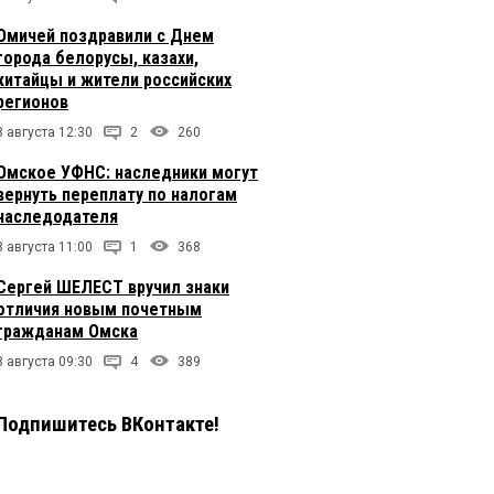
Омичей поздравили с Днем
города белорусы, казахи,
китайцы и жители российских
регионов
8 августа 12:30
2
260
Омское УФНС: наследники могут
вернуть переплату по налогам
наследодателя
8 августа 11:00
1
368
Сергей ШЕЛЕСТ вручил знаки
отличия новым почетным
гражданам Омска
8 августа 09:30
4
389
Подпишитесь ВКонтакте!