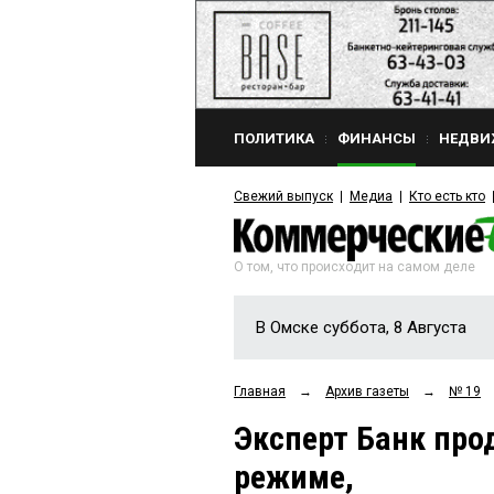
ПОЛИТИКА
ФИНАНСЫ
НЕДВИ
Свежий выпуск
Медиа
Кто есть кто
О том, что происходит на самом деле
В Омске суббота, 8 Августа
Главная
→
Архив газеты
→
№ 19
Эксперт Банк про
режиме,