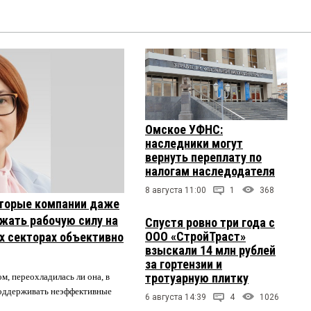
Омское УФНС:
наследники могут
вернуть переплату по
налогам наследодателя
8 августа 11:00
1
368
торые компании даже
жать рабочую силу на
Спустя ровно три года с
ООО «СтройТраст»
их секторах объективно
взыскали 14 млн рублей
за гортензии и
тротуарную плитку
м, переохладилась ли она, в
 поддерживать неэффективные
6 августа 14:39
4
1026