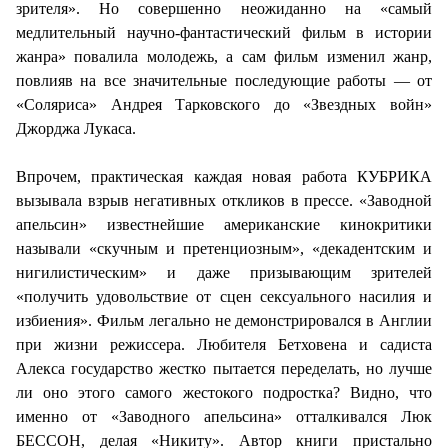
зрителя». Но совершенно неожиданно на «самый
медлительный научно-фантастический фильм в истории
жанра» повалила молодежь, а сам фильм изменил жанр,
повлияв на все значительные последующие работы — от
«Соляриса» Андрея Тарковского до «Звездных войн»
Джорджа Лукаса.
Впрочем, практическая каждая новая работа КУБРИКА
вызывала взрыв негативных откликов в прессе. «Заводной
апельсин» известнейшие американские кинокритики
называли «скучным и претенциозным», «декадентским и
нигилистическим» и даже призывающим зрителей
«получить удовольствие от сцен сексуального насилия и
избиения». Фильм легально не демонстрировался в Англии
при жизни режиссера. Любителя Бетховена и садиста
Алекса государство жестко пытается переделать, но лучше
ли оно этого самого жестокого подростка? Видно, что
именно от «Заводного апельсина» отталкивался Люк
БЕССОН, делая «Никиту». Автор книги пристально