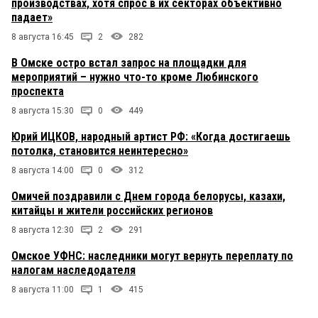
производствах, хотя спрос в их секторах объективно
падает»
8 августа 16:45
2
282
В Омске остро встал запрос на площадки для
мероприятий – нужно что-то кроме Любинского
проспекта
8 августа 15:30
0
449
Юрий ИЦКОВ, народный артист РФ: «Когда достигаешь
потолка, становится неинтересно»
8 августа 14:00
0
312
Омичей поздравили с Днем города белорусы, казахи,
китайцы и жители российских регионов
8 августа 12:30
2
291
Омское УФНС: наследники могут вернуть переплату по
налогам наследодателя
8 августа 11:00
1
415