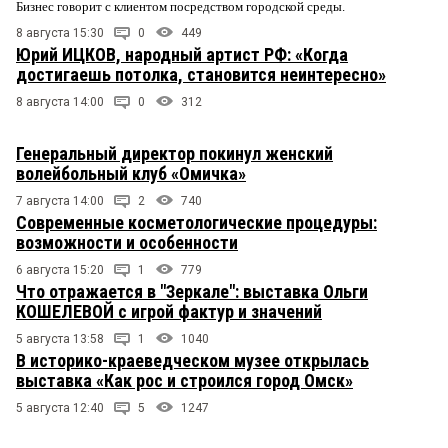
Бизнес говорит с клиентом посредством городской среды.
8 августа 15:30
0
449
Юрий ИЦКОВ, народный артист РФ: «Когда
достигаешь потолка, становится неинтересно»
8 августа 14:00
0
312
Генеральный директор покинул женский
волейбольный клуб «Омичка»
7 августа 14:00
2
740
Современные косметологические процедуры:
возможности и особенности
6 августа 15:20
1
779
Что отражается в "Зеркале": выставка Ольги
КОШЕЛЕВОЙ с игрой фактур и значений
5 августа 13:58
1
1040
В историко-краеведческом музее открылась
выставка «Как рос и строился город Омск»
5 августа 12:40
5
1247