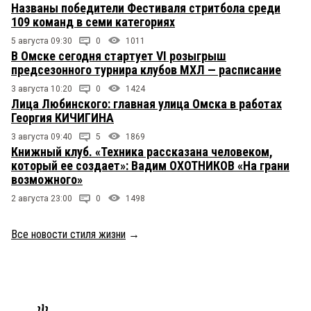
Названы победители Фестиваля стритбола среди
109 команд в семи категориях
5 августа 09:30
0
1011
В Омске сегодня стартует VI розыгрыш
предсезонного турнира клубов МХЛ — расписание
3 августа 10:20
0
1424
Лица Любинского: главная улица Омска в работах
Георгия КИЧИГИНА
3 августа 09:40
5
1869
Книжный клуб. «Техника рассказана человеком,
который ее создает»: Вадим ОХОТНИКОВ «На грани
возможного»
2 августа 23:00
0
1498
Все новости стиля жизни
→