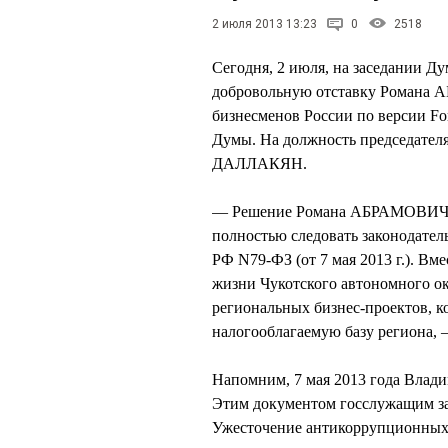
2 июля 2013 13:23
0
2518
Сегодня, 2 июля, на заседании Д
добровольную отставку Романа 
бизнесменов России по версии For
Думы. На должность председател
ДАЛЛАКЯН.
— Решение Романа АБРАМОВИЧА об
полностью следовать законодатель
РФ N79-ФЗ (от 7 мая 2013 г.). В
жизни Чукотского автономного ок
региональных бизнес-проектов, к
налогооблагаемую базу региона, 
Напомним, 7 мая 2013 года Влад
Этим документом госслужащим за
Ужесточение антикоррупционных 