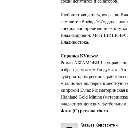
среди депутатов и сенаторов.
Любопытная деталь, вчера, во В
самолете «Boeing-767», долларов
специально провезли по мосту, 
Владимирович. Мост ШИШОВА АБ
Владивостока.
Справка KVnews:
Роман АБРАМОВИЧ в управлении Ч
избран депутатом Госдумы от Авт
губернатором региона, работал с
миллионов долларов в местную э
кипрской Evraz Plc (материнская
Highland Gold Mining (материнск
владеет лондонским футбольным к
Фото (С) persona.rin.ru
Глазьев Константин