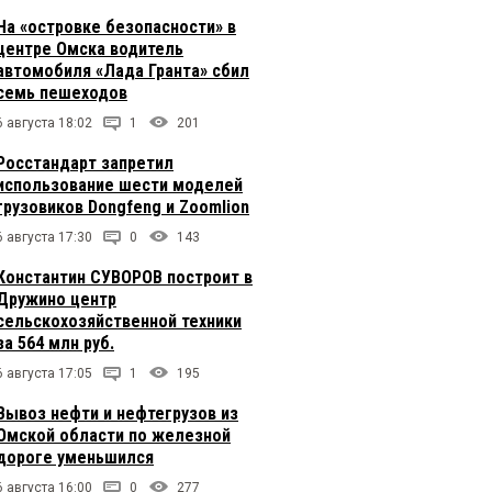
На «островке безопасности» в
центре Омска водитель
автомобиля «Лада Гранта» сбил
семь пешеходов
6 августа 18:02
1
201
Росстандарт запретил
использование шести моделей
грузовиков Dongfeng и Zoomlion
6 августа 17:30
0
143
Константин СУВОРОВ построит в
Дружино центр
сельскохозяйственной техники
за 564 млн руб.
6 августа 17:05
1
195
Вывоз нефти и нефтегрузов из
Омской области по железной
дороге уменьшился
6 августа 16:00
0
277