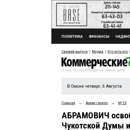
ПОЛИТИКА
ФИНАНСЫ
НЕДВИ
Свежий выпуск
Медиа
Кто есть кто
О том, что происходит на самом деле
В Омске четверг, 6 Августа
Главная
→
Архив газеты
→
№ 23
АБРАМОВИЧ освоб
Чукотской Думы и