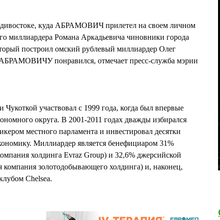
ладивостоке, куда АБРАМОВИЧ прилетел на своем личном
ого миллиардера Романа Аркадьевича чиновники города
который построил омский рублевый миллиардер Олег
РАМОВИЧУ понравился, отмечает пресс-служба мэрии
укоткой участвовал с 1999 года, когда был впервые
ономного округа. В 2001-2011 годах дважды избирался
пикером местного парламента и инвестировал десятки
кономику. Миллиардер является бенефициаром 31%
 компания холдинга Evraz Group) и 32,6% джерсийской
ая компания золотодобывающего холдинга) и, наконец,
лубом Chelsea.