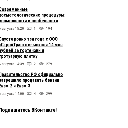
Современные
косметологические процедуры:
возможности и особенности
6 августа 15:20
1
194
Спустя ровно три года с ООО
«СтройТраст» взыскали 14 млн
рублей за гортензии и
тротуарную плитку
6 августа 14:39
2
279
Правительство РФ официально
разрешило продавать бензин
Евро-2 и Евро-3
6 августа 14:00
4
299
Подпишитесь ВКонтакте!