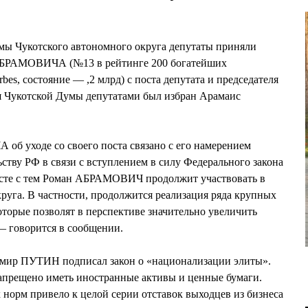
умы Чукотского автономного округа депутаты приняли
АБРАМОВИЧА (№13 в рейтинге 200 богатейших
bes, состояние — ,2 млрд) с поста депутата и председателя
я Чукотской Думы депутатами был избран Арамаис
 уходе со своего поста связано с его намерением
ству РФ в связи с вступлением в силу Федерального закона
месте с тем Роман АБРАМОВИЧ продолжит участвовать в
руга. В частности, продолжится реализация ряда крупных
оторые позволят в перспективе значительно увеличить
— говорится в сообщении.
имир ПУТИН подписал закон о «национализации элиты».
прещено иметь иностранные активы и ценные бумаги.
норм привело к целой серии отставок выходцев из бизнеса