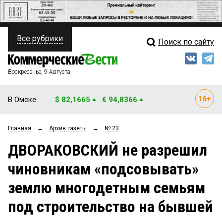
Все рубрики
Поиск по сайту
ПОЛИТИКА
Свежий выпуск
Медиа
ФИНАНСЫ
Воскресенье, 9 Августа
Кто есть кто
НЕДВИЖИМОСТЬ
В Омске:
$ 82,1665
€ 94,8366
Интервью
БИЗНЕС
Главная
→
Архив газеты
→
№ 23
Мнения
ОБЩЕСТВО
ДВОРАКОВСКИЙ не разрешил
Рейтинги
ЗАКОН
чиновникам «подсовывать»
Блоги
НОВОСТИ КОМПАНИЙ
землю многодетным семьям
Архив
ПРОИСШЕСТВИЯ
под строительство на бывшей