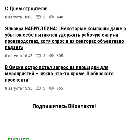
С Днем строителя!
8 августа 18:00
2
440
Эльвира НАБИУЛЛИНА: «Некоторые компании даже в
убыток себе пытаются удержать рабочую силу на
производствах, хотя спрос в их секторах объективно
падает»
8 августа 16:45
3
605
В Омске остро встал запрос на площадки для
мероприятий – нужно что-то кроме Любинского
проспекта
8 августа 15:30
5
765
Подпишитесь ВКонтакте!