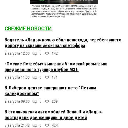
СВЕЖИЕ НОВОСТИ
Водитель «Лады» ночью сбил пешехода, перебегавшего
дорогу на «красный» сигнал светофора
9 августа 12:00
0
142
«Омские Ястребы» выиграли VI омский розыгрыш
предсезонного турнира клубов МХЛ
9 августа 11:00
0
171
В Либеров-центре завершают лето "Летним
калейдоскопом"
9 августа 09:30
0
209
В столкновении автомобилей Renault и «Лады»
пострадали две женщины и двое детей
8 августа 21:48
0
424