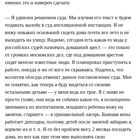
именно это и намерен сделать:
— Я удивлен решением суда. Мы изучим его текст и будем
подавать жалобу в суд апелляционной инстанции. Я не
вижу никаких оснований сидеть дома почти все лето и не
выходить на улицу. Видимо, сегодня есть какая-то мода у
российских судей назначать домашний арест — это пошло
от громких московских дел, где под домашним арестом
сидят многие известные люди. Я планировал приступить к
работе, никуда и ни от кого не скрываясь. Надеюсь, что
коллегия облсуда отменит данное постановление суда. Мне
не понятно, как теперь я буду видеться со своими
остальными детьми — у меня ведь их трое. Я с ними не
просто гуляю, они ведь не собачки какие-то, я полноценно
занимаюсь их воспитанием, младшего ребенка вожу на
занятия, старшего — в пришкольный лагерь. Бывшая жена
работает допоздна, поэтому детей после занятий забираю я,
кормлю их и т. п. Я-то без проблем могу 2 месяца посидеть
дома, но вот как при этом мне выполнять свои