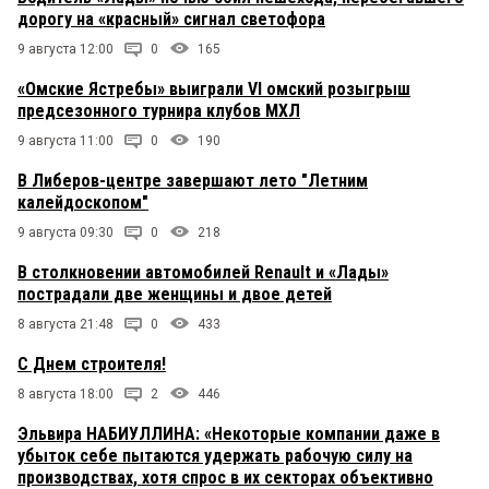
дорогу на «красный» сигнал светофора
9 августа 12:00
0
165
«Омские Ястребы» выиграли VI омский розыгрыш
предсезонного турнира клубов МХЛ
9 августа 11:00
0
190
В Либеров-центре завершают лето "Летним
калейдоскопом"
9 августа 09:30
0
218
В столкновении автомобилей Renault и «Лады»
пострадали две женщины и двое детей
8 августа 21:48
0
433
С Днем строителя!
8 августа 18:00
2
446
Эльвира НАБИУЛЛИНА: «Некоторые компании даже в
убыток себе пытаются удержать рабочую силу на
производствах, хотя спрос в их секторах объективно