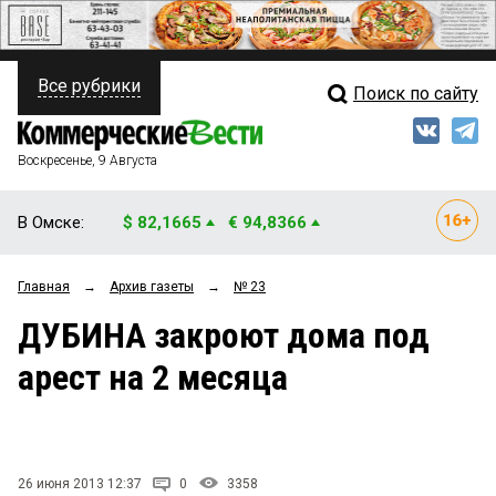
Все рубрики
Поиск по сайту
ПОЛИТИКА
Свежий выпуск
Медиа
ФИНАНСЫ
Воскресенье, 9 Августа
Кто есть кто
НЕДВИЖИМОСТЬ
В Омске:
$ 82,1665
€ 94,8366
Интервью
БИЗНЕС
Главная
→
Архив газеты
→
№ 23
Мнения
ОБЩЕСТВО
ДУБИНА закроют дома под
Рейтинги
ЗАКОН
арест на 2 месяца
Блоги
НОВОСТИ КОМПАНИЙ
Архив
ПРОИСШЕСТВИЯ
26 июня 2013 12:37
0
3358