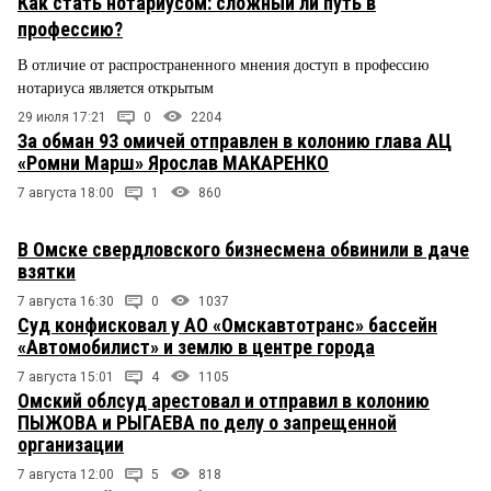
Как стать нотариусом: сложный ли путь в
профессию?
В отличие от распространенного мнения доступ в профессию
нотариуса является открытым
29 июля 17:21
0
2204
За обман 93 омичей отправлен в колонию глава АЦ
«Ромни Марш» Ярослав МАКАРЕНКО
7 августа 18:00
1
860
В Омске свердловского бизнесмена обвинили в даче
взятки
7 августа 16:30
0
1037
Суд конфисковал у АО «Омскавтотранс» бассейн
«Автомобилист» и землю в центре города
7 августа 15:01
4
1105
Омский облсуд арестовал и отправил в колонию
ПЫЖОВА и РЫГАЕВА по делу о запрещенной
организации
7 августа 12:00
5
818