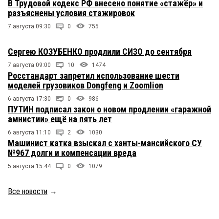
В Трудовой кодекс РФ внесено понятие «стажёр» и
разъяснены условия стажировок
7 августа 09:30
0
755
Сергею КОЗУБЕНКО продлили СИЗО до сентября
7 августа 09:00
10
1474
Росстандарт запретил использование шести
моделей грузовиков Dongfeng и Zoomlion
6 августа 17:30
0
986
ПУТИН подписал закон о новом продлении «гаражной
амнистии» ещё на пять лет
6 августа 11:10
2
1030
Машинист катка взыскал с ханты-мансийского СУ
№967 долги и компенсации вреда
5 августа 15:44
0
1079
Все новости
→