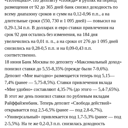
«Потенциал». По депозиту «Победа» в рублях на период
размещения от 92 до 365 дней банк снизил доходность по
всему диапазону сроков и сумм на 0,12-0,96 п.п., а на
длительные сроки (550, 730 и 1 095 дней) — повысил на
0,29-1,34 п.п. В долларах и евро ставки привлечения на
срок 92 дня остались без изменения, на 184 дня
увеличились на 0,01 п. п., а на сроки от 276 до 1 095 дней
снизились на 0,28-0,5 п.п. и на 0,09-0,43 п.п.
соответственно.
18 июня Банк Москвы по депозиту «Максимальный доход»
понизил ставки до 5,55-8,35% (прежде были 7-9,6%).
Депозит «Мне выгодно» размещается теперь под 5,15—
7,4% (ранее — 5,75-8,5%). Ставки привлечения вклада
«Мне удобно» составляют 4,35-7% (до этого — 5,4-7,65%).
В этот же день понизил ставки по рублевым вкладам
Райффайзенбанк. Теперь депозит «Свобода действий»
открывается под 2,5-6,5% (ранее — под 2,8-6,7%),
«Универсальный» привлекается под 1,7-5,3% (ранее — под
2-5,5%). На те же 0,2-0,3 п.п. снизилась доходность