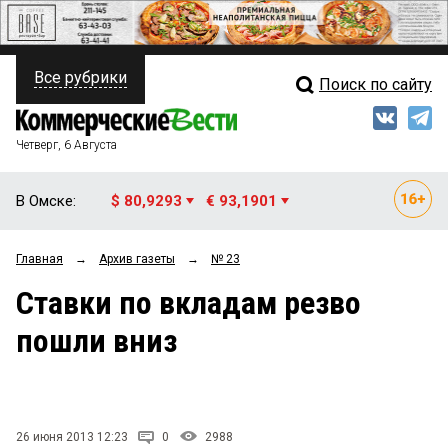
Все рубрики
Поиск по сайту
ПОЛИТИКА
Свежий выпуск
Медиа
ФИНАНСЫ
Четверг, 6 Августа
Кто есть кто
НЕДВИЖИМОСТЬ
В Омске:
$ 80,9293
€ 93,1901
Интервью
БИЗНЕС
Главная
→
Архив газеты
→
№ 23
Мнения
ОБЩЕСТВО
Ставки по вкладам резво
Рейтинги
ЗАКОН
пошли вниз
Блоги
НОВОСТИ КОМПАНИЙ
Архив
ПРОИСШЕСТВИЯ
26 июня 2013 12:23
0
2988