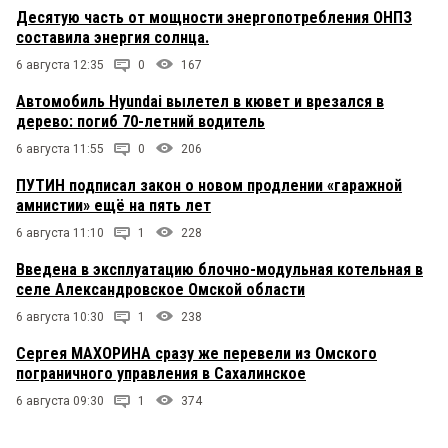
Десятую часть от мощности энергопотребления ОНПЗ
составила энергия солнца.
6 августа 12:35
0
167
Автомобиль Hyundai вылетел в кювет и врезался в
дерево: погиб 70-летний водитель
6 августа 11:55
0
206
ПУТИН подписал закон о новом продлении «гаражной
амнистии» ещё на пять лет
6 августа 11:10
1
228
Введена в эксплуатацию блочно-модульная котельная в
селе Александровское Омской области
6 августа 10:30
1
238
Сергея МАХОРИНА сразу же перевели из Омского
пограничного управления в Сахалинское
6 августа 09:30
1
374