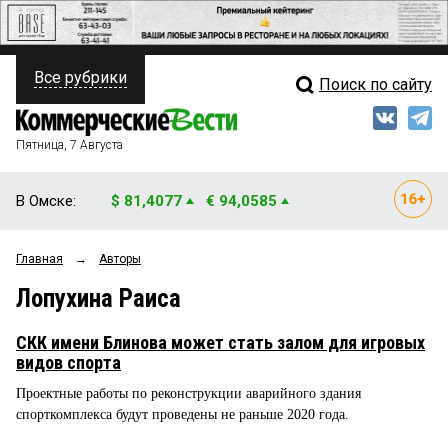
Все рубрики
Поиск по сайту
ПОЛИТИКА
Свежий выпуск
Медиа
ФИНАНСЫ
Пятница, 7 Августа
Кто есть кто
НЕДВИЖИМОСТЬ
В Омске:
$ 81,4077
€ 94,0585
Интервью
БИЗНЕС
Главная
→
Авторы
Мнения
ОБЩЕСТВО
Лопухина Раиса
Рейтинги
ЗАКОН
СКК имени Блинова может стать залом для игровых
Блоги
НОВОСТИ КОМПАНИЙ
видов спорта
Проектные работы по реконструкции аварийного здания
Архив
ПРОИСШЕСТВИЯ
спорткомплекса будут проведены не раньше 2020 года.
СТИЛЬ ЖИЗНИ