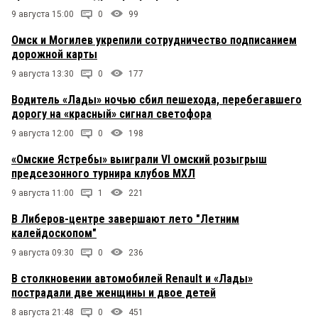
9 августа 15:00
0
99
Омск и Могилев укрепили сотрудничество подписанием
дорожной карты
9 августа 13:30
0
177
Водитель «Лады» ночью сбил пешехода, перебегавшего
дорогу на «красный» сигнал светофора
9 августа 12:00
0
198
«Омские Ястребы» выиграли VI омский розыгрыш
предсезонного турнира клубов МХЛ
9 августа 11:00
1
221
В Либеров-центре завершают лето "Летним
калейдоскопом"
9 августа 09:30
0
236
В столкновении автомобилей Renault и «Лады»
пострадали две женщины и двое детей
8 августа 21:48
0
451