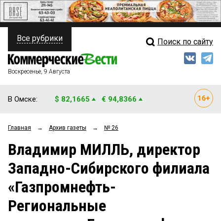
Все рубрики
Поиск по сайту
ПОЛИТИКА
Свежий выпуск
Медиа
ФИНАНСЫ
Воскресенье, 9 Августа
Кто есть кто
НЕДВИЖИМОСТЬ
В Омске:
$ 82,1665
€ 94,8366
Интервью
БИЗНЕС
Главная
→
Архив газеты
→
№ 26
Мнения
ОБЩЕСТВО
Владимир МИЛЛЬ, директор
Рейтинги
ЗАКОН
Западно-Сибирского филиала
Блоги
НОВОСТИ КОМПАНИЙ
«Газпромнефть-
Архив
ПРОИСШЕСТВИЯ
Региональные