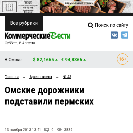
Все рубрики
Поиск по сайту
ПОЛИТИКА
Свежий выпуск
Медиа
ФИНАНСЫ
Суббота, 8 Августа
Кто есть кто
НЕДВИЖИМОСТЬ
В Омске:
$ 82,1665
€ 94,8366
Интервью
БИЗНЕС
Главная
→
Архив газеты
→
№ 43
Мнения
ОБЩЕСТВО
Омские дорожники
Рейтинги
ЗАКОН
подставили пермских
Блоги
НОВОСТИ КОМПАНИЙ
Архив
ПРОИСШЕСТВИЯ
13 ноября 2013 13:41
0
3839