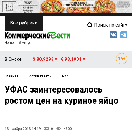
Все рубрики
Поиск по сайту
ПОЛИТИКА
Свежий выпуск
Медиа
ФИНАНСЫ
Четверг, 6 Августа
Кто есть кто
НЕДВИЖИМОСТЬ
В Омске:
$ 80,9293
€ 93,1901
Интервью
БИЗНЕС
Главная
→
Архив газеты
→
№ 43
Мнения
ОБЩЕСТВО
УФАС заинтересовалось
Рейтинги
ЗАКОН
ростом цен на куриное яйцо
Блоги
НОВОСТИ КОМПАНИЙ
Архив
ПРОИСШЕСТВИЯ
13 ноября 2013 14:19
0
4300