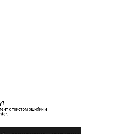
у?
ент с текстом ошибки и
nter.