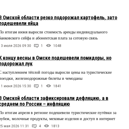
В Омской области резко подорожал картофель, зато
подешевели яйца
По итогам июня выросли стоимость аренды индивидуального
банковского сейфа и абонентская плата за сотовую связь
13 июля 2026 09:30
1
1048
К концу весны в Омске подешевели помидоры, но
подорожал лук
С наступлением тёплой погоды выросли цены на туристические
поездки, железнодорожные билеты и чемоданы
11 июня 2026 15:30
1
1841
В Омской области зафиксировали дефляцию, а в
среднем по России – инфляцию
По итогам апреля в регионе подешевели туристические путёвки за
рубеж, молочные продукты, меховые изделия и доступ в интернет
25 мая 2026 11:31
4
1813