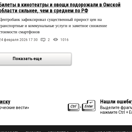
Билеты в кинотеатры и овощи подорожали в Омской
области сильнее, чем в среднем по РФ
Центробанк зафиксировал существенный прирост цен на
транспортные и коммунальные услуги и заметное снижение
стоимости смартфонов
24 февраля 2026 17:30
2
1016
Показать еще
иску
Нашли ошибк
рческие вести»
Выделите фрагм
нажмите Ctrl + E