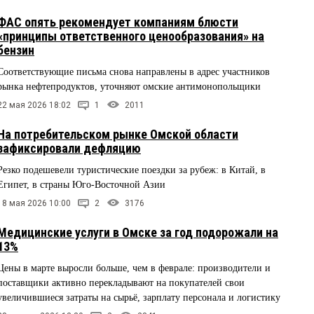
ФАС опять рекомендует компаниям блюсти
«принципы ответственного ценообразования» на
бензин
Соответствующие письма снова направлены в адрес участников
рынка нефтепродуктов, уточняют омские антимонопольщики
22 мая 2026 18:02
1
2011
На потребительском рынке Омской области
зафиксировали дефляцию
Резко подешевели туристические поездки за рубеж: в Китай, в
Египет, в страны Юго-Восточной Азии
18 мая 2026 10:00
2
3176
Медицинские услуги в Омске за год подорожали на
13%
Цены в марте выросли больше, чем в феврале: производители и
поставщики активно перекладывают на покупателей свои
увеличившиеся затраты на сырьё, зарплату персонала и логистику