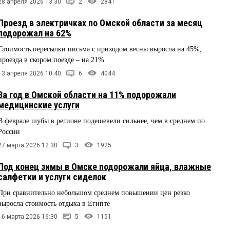
28 апреля 2026 13:30
2
2841
Проезд в электричках по Омской области за месяц
подорожал на 62%
Стоимость пересылки письма с приходом весны выросла на 45%,
проезда в скором поезде – на 21%
13 апреля 2026 10:40
6
4044
За год в Омской области на 11% подорожали
медицинские услуги
В феврале шубы в регионе подешевели сильнее, чем в среднем по
России
27 марта 2026 12:30
3
1925
Под конец зимы в Омске подорожали яйца, влажные
салфетки и услуги сиделок
При сравнительно небольшом среднем повышении цен резко
выросла стоимость отдыха в Египте
16 марта 2026 16:30
5
1151