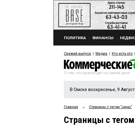
ПОЛИТИКА
ФИНАНСЫ
НЕДВИ
Свежий выпуск
Медиа
Кто есть кто
О том, что происходит на самом деле
В Омске воскресенье, 9 Август
Главная
→
Страницы c тегом "цены"
Страницы c тегом