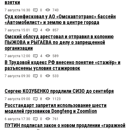
взятки
7 августа 16:30
0
743
Суд конфисковал у АО «Омскавтотранс» бассейн
«Автомобилист» и землю в центре города
7 августа 15:01
4
857
Омский облсуд арестовал и отправил в колонию
ПЫЖОВА и РЫГАЕВА по делу о запрещенной
организации
7 августа 12:00
4
589
В Трудовой кодекс РФ внесено понятие «стажёр» и
разъяснены условия стажировок
7 августа 09:30
0
533
Сергею КОЗУБЕНКО продлили СИЗО до сентября
7 августа 09:00
8
1123
Росстандарт запретил использование шести
моделей грузовиков Dongfeng и Zoomlion
6 августа 17:30
0
761
ПУТИН подписал закон о новом продлении «гаражной