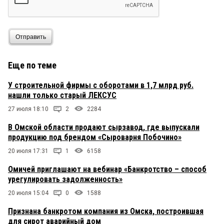
Отправить
Еще по теме
У строительной фирмы с оборотами в 1,7 млрд руб.
нашли только старый ЛЕКСУС
27 июля 18:10
2
2284
В Омской области продают сырзавод, где выпускали
продукцию под брендом «Сыроварня Побочино»
20 июля 17:31
1
6158
Омичей приглашают на вебинар «Банкротство – способ
урегулировать задолженность»
20 июля 15:04
0
1588
Признана банкротом компания из Омска, построившая
для сирот аварийный дом