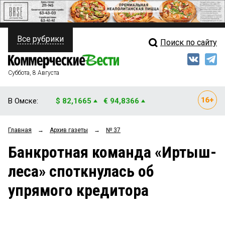
Все рубрики
Поиск по сайту
ПОЛИТИКА
Свежий выпуск
Медиа
ФИНАНСЫ
Суббота, 8 Августа
Кто есть кто
НЕДВИЖИМОСТЬ
В Омске:
$ 82,1665
€ 94,8366
Интервью
БИЗНЕС
Главная
→
Архив газеты
→
№ 37
Мнения
ОБЩЕСТВО
Банкротная команда «Иртыш-
Рейтинги
ЗАКОН
леса» споткнулась об
Блоги
НОВОСТИ КОМПАНИЙ
упрямого кредитора
Архив
ПРОИСШЕСТВИЯ