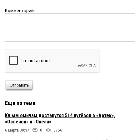
Комментарий
Отправить
Еще по теме
Юным омичам достанутся 514 путёвок в «Артек»,
«Орленок» и «Океан»
6 марта 09:37
0
6756