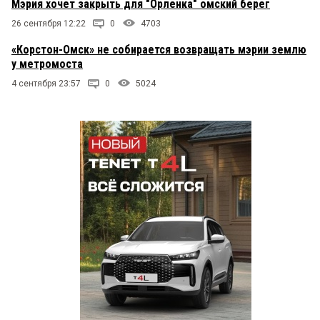
Мэрия хочет закрыть для "Орленка" омский берег
26 сентября 12:22
0
4703
«Корстон-Омск» не собирается возвращать мэрии землю
у метромоста
4 сентября 23:57
0
5024