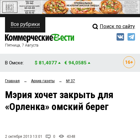
Все рубрики
Поиск по сайту
ПОЛИТИКА
Свежий выпуск
Медиа
ФИНАНСЫ
Пятница, 7 Августа
Кто есть кто
НЕДВИЖИМОСТЬ
В Омске:
$ 81,4077
€ 94,0585
Интервью
БИЗНЕС
Главная
→
Архив газеты
→
№ 37
Мнения
ОБЩЕСТВО
Мэрия хочет закрыть для
Рейтинги
ЗАКОН
«Орленка» омский берег
Блоги
НОВОСТИ КОМПАНИЙ
Архив
ПРОИСШЕСТВИЯ
2 октября 2013 13:01
0
4348