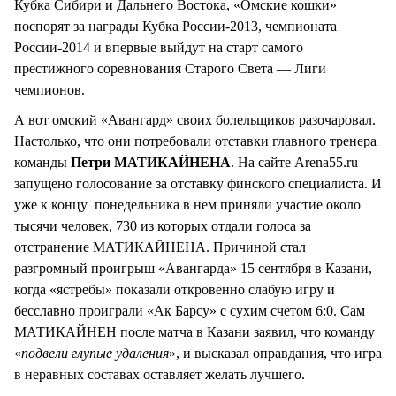
Кубка Сибири и Дальнего Востока, «Омские кошки»
поспорят за награды Кубка России-2013, чемпионата
России-2014 и впервые выйдут на старт самого
престижного соревнования Старого Света — Лиги
чемпионов.
А вот омский «Авангард» своих болельщиков разочаровал.
Настолько, что они потребовали отставки главного тренера
команды
Петри МАТИКАЙНЕНА
. На сайте Arena55.ru
запущено голосование за отставку финского специалиста. И
уже к концу понедельника в нем приняли участие около
тысячи человек, 730 из которых отдали голоса за
отстранение МАТИКАЙНЕНА. Причиной стал
разгромный проигрыш «Авангарда» 15 сентября в Казани,
когда «ястребы» показали откровенно слабую игру и
бесславно проиграли «Ак Барсу» с сухим счетом 6:0. Сам
МАТИКАЙНЕН после матча в Казани заявил, что команду
«
подвели глупые удаления
», и высказал оправдания, что игра
в неравных составах оставляет желать лучшего.