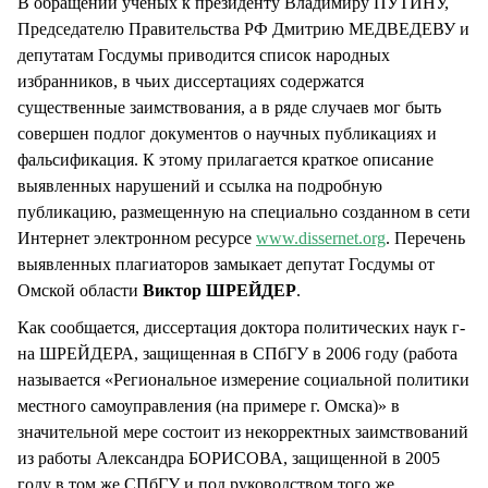
В обращении ученых к президенту Владимиру ПУТИНУ,
Председателю Правительства РФ Дмитрию МЕДВЕДЕВУ и
депутатам Госдумы приводится список народных
избранников, в чьих диссертациях содержатся
существенные заимствования, а в ряде случаев мог быть
совершен подлог документов о научных публикациях и
фальсификация. К этому прилагается краткое описание
выявленных нарушений и ссылка на подробную
публикацию, размещенную на специально созданном в сети
Интернет электронном ресурсе
www.dissernet.org
. Перечень
выявленных плагиаторов замыкает депутат Госдумы от
Омской области
Виктор ШРЕЙДЕР
.
Как сообщается, диссертация доктора политических наук г-
на ШРЕЙДЕРА, защищенная в СПбГУ в 2006 году (работа
называется «Региональное измерение социальной политики
местного самоуправления (на примере г. Омска)» в
значительной мере состоит из некорректных заимствований
из работы Александра БОРИСОВА, защищенной в 2005
году в том же СПбГУ и под руководством того же