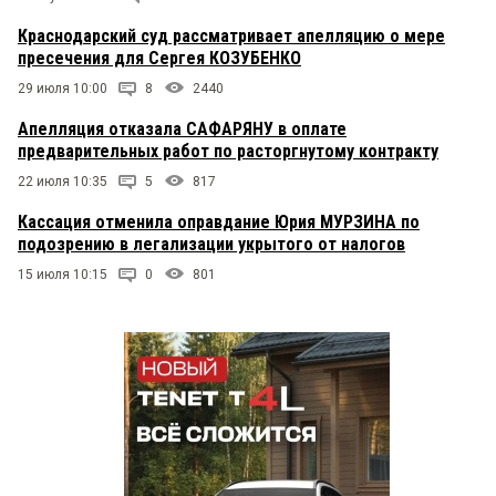
Краснодарский суд рассматривает апелляцию о мере
пресечения для Сергея КОЗУБЕНКО
29 июля 10:00
8
2440
Апелляция отказала САФАРЯНУ в оплате
предварительных работ по расторгнутому контракту
22 июля 10:35
5
817
Кассация отменила оправдание Юрия МУРЗИНА по
подозрению в легализации укрытого от налогов
15 июля 10:15
0
801