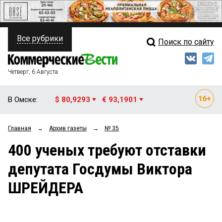
Все рубрики
Поиск по сайту
ПОЛИТИКА
Свежий выпуск
Медиа
ФИНАНСЫ
Четверг, 6 Августа
Кто есть кто
НЕДВИЖИМОСТЬ
В Омске:
$ 80,9293
€ 93,1901
Интервью
БИЗНЕС
Главная
→
Архив газеты
→
№ 35
Мнения
ОБЩЕСТВО
400 ученых требуют отставки
Рейтинги
ЗАКОН
депутата Госдумы Виктора
Блоги
НОВОСТИ КОМПАНИЙ
ШРЕЙДЕРА
Архив
ПРОИСШЕСТВИЯ