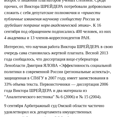
вопрос о лишении плагиаторов ученых степеней. Среди
прочих, от Виктора ШРЕЙДЕРА потребовали добровольно
сложить с себя депутатские полномочия и «
принести
публичные извинения научному сообществу России за
грубейшее попрание норм академической этики
». К 16
сентября под обращением подписались 400 человек, из них
4 академика и 13 членов-корреспондентов РАН.
Интересно, что научная работа Виктора ШРЕЙДЕРА в свою
очередь сама становилась жертвой плагиата. Весной 2013
года сообщалось, что диссертация вице-губернатора
Ленобласти Дмитрия ЯЛОВА «Эффективность социальной
политики в современной России (региональные аспекты)»,
защищенная в СПбГУ в 2007 году, имеет заимствования в
33% объема текста. Первоисточники — диссертация 2006
года Виктора ШРЕЙДЕРА и два материала из
"Аналитического вестника" № 6 (2006) и № 15 (2004).
9 сентября Арбитражный суд Омской области частично
удовлетворил иск департамента имущественных