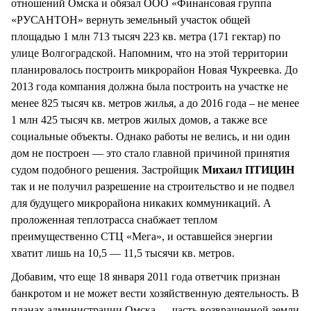
отношений Омска и обязал ООО «Финансовая группа
«РУСАНТОН» вернуть земельный участок общей
площадью 1 млн 713 тысяч 223 кв. метра (171 гектар) по
улице Волгоградской. Напомним, что на этой территории
планировалось построить микрорайон Новая Чукреевка. До
2013 года компания должна была построить на участке не
менее 825 тысяч кв. метров жилья, а до 2016 года – не менее
1 млн 425 тысяч кв. метров жилых домов, а также все
социальные объекты. Однако работы не велись, и ни один
дом не построен — это стало главной причиной принятия
судом подобного решения. Застройщик
Михаил ПТИЦИН
так и не получил разрешение на строительство и не подвел
для будущего микрорайона никаких коммуникаций. А
проложенная теплотрасса снабжает теплом
преимущественно СТЦ «Мега», и оставшейся энергии
хватит лишь на 10,5 — 11,5 тысячи кв. метров.
Добавим, что еще 18 января 2011 года ответчик признан
банкротом и не может вести хозяйственную деятельность. В
планах администрации Омска — часть возвращенной земли