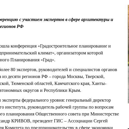
еренцию с участием экспертов в сфере архитектуры и
регионов РФ
рошла конференция «Градостроительное планирование и
едпринимательский климат», организатором которой
ного Планирования «Град».
олее 80 экспертов, руководителей и специалистов органов
а из десяти регионов РФ – города Москвы, Тверской,
кой, Тюменской областей, Камчатского края, Ханты-
втономных округов и Республики Крым.
 эксперты федерального уровня: генеральный директор
о института, руководитель рабочей группы по вопросам
ного планирования Общественного совета при Министерстве
ксандр КРИВОВ, президент ГИС – Ассоциации Сергей
ля Комитета по предпринимательству в сфере экономики