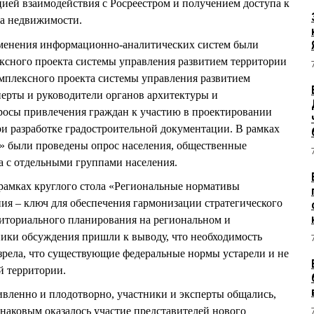
цией взаимодействия с Росреестром и получением доступа к
ра недвижимости.
менения информационно-аналитических систем были
ксного проекта системы управления развитием территории
мплексного проекта системы управления развитием
ерты и руководители органов архитектуры и
росы привлечения граждан к участию в проектировании
ри разработке градостроительной документации. В рамках
» были проведены опрос населения, общественные
а с отдельными группами населения.
рамках круглого стола «Региональные нормативы
ия – ключ для обеспечения гармонизации стратегического
риториального планирования на региональном и
ики обсуждения пришли к выводу, что необходимость
зрела, что существующие федеральные нормы устарели и не
 территории.
вленно и плодотворно, участники и эксперты общались,
наковым оказалось участие представителей нового