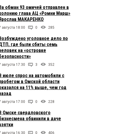
За обман 93 омичей отправлен в
колонию глава АЦ «Ромни Марш»
Ярослав МАКАРЕНКО
7 августа 18:00
0
285
Возбуждено уголовное дело по
ДТП, где были сбиты семь
человек на «островке
безопасности»
7 августа 17:30
3
352
В июле спрос на автомобили с
пробегом в Омской области
оказался на 11% выше, чем год
назад
7 августа 17:00
0
228
В Омске свердловского
бизнесмена обвинили в даче
взятки
7 августа 16:30
0
406