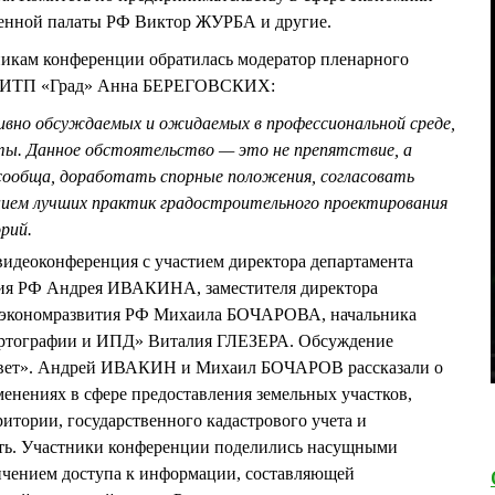
нной палаты РФ Виктор ЖУРБА и другие.
никам конференции обратилась модератор пленарного
ор ИТП «Град» Анна БЕРЕГОВСКИХ:
тивно обсуждаемых и ожидаемых в профессиональной среде,
ты. Данное обстоятельство — это не препятствие, а
сообща, доработать спорные положения, согласовать
нием лучших практик градостроительного проектирования
рий.
видеоконференция с участием директора департамента
ия РФ Андрея ИВАКИНА, заместителя директора
нэкономразвития РФ Михаила БОЧАРОВА, начальника
картографии и ИПД» Виталия ГЛЕЗЕРА. Обсуждение
ответ». Андрей ИВАКИН и Михаил БОЧАРОВ рассказали о
енениях в сфере предоставления земельных участков,
итории, государственного кадастрового учета и
ть. Участники конференции поделились насущными
ичением доступа к информации, составляющей