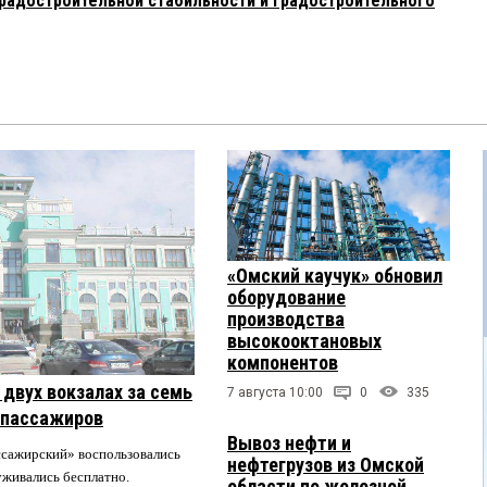
градостроительной стабильности и градостроительного
«Омский каучук» обновил
оборудование
производства
высокооктановых
компонентов
двух вокзалах за семь
7 августа 10:00
0
335
 пассажиров
Вывоз нефти и
ссажирский» воспользовались
нефтегрузов из Омской
луживались бесплатно.
области по железной