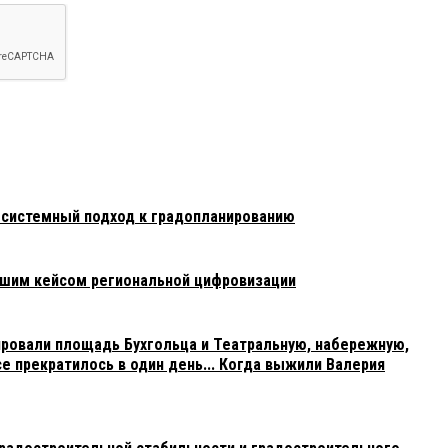
есистемный подход к градопланированию
чшим кейсом региональной цифровизации
ровали площадь Бухгольца и Театральную, набережную,
се прекратилось в один день... Когда выжили Валерия