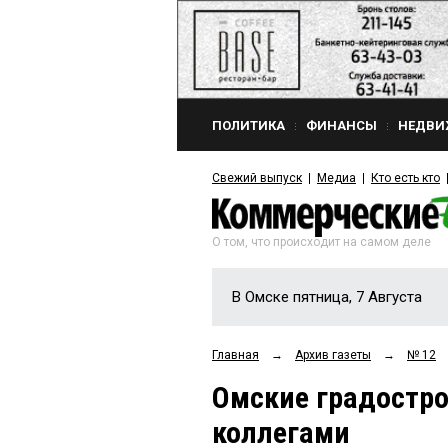
ПОЛИТИКА
ФИНАНСЫ
НЕДВИ
Свежий выпуск
Медиа
Кто есть кто
О том, что происходит на самом деле
В Омске пятница, 7 Августа
Главная
→
Архив газеты
→
№ 12
Омские градостро
коллегами