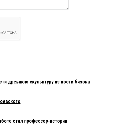
сти древнюю скульптуру из кости бизона
тоевского
аботе стал профессор-историк