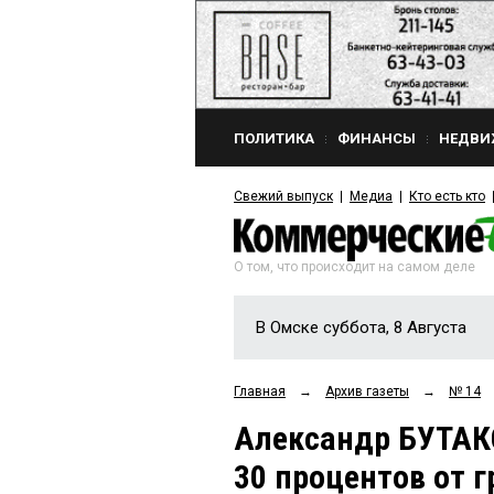
ПОЛИТИКА
ФИНАНСЫ
НЕДВИ
Свежий выпуск
Медиа
Кто есть кто
О том, что происходит на самом деле
В Омске суббота, 8 Августа
Главная
→
Архив газеты
→
№ 14
Александр БУТАК
30 процентов от г