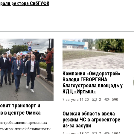
брали ректора СибГУФК
Компания «Омдорстрой»
Валоди ГЕВОРГЯНА
благоустроила площадь у
КДЦ «Иртыш»
7 августа 11:20
2
590
овит транспорт и
в в центре Омска
Омская область ввела
режим ЧС в агросекторе
ся требованиями временных
из-за засухи
ть меры личной безопасности.
5 августа 18:07
7
1004