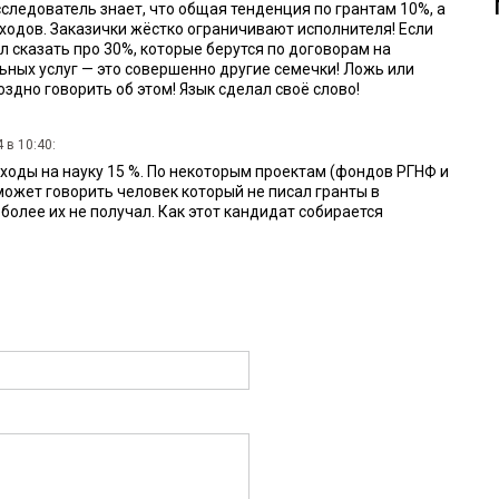
следователь знает, что общая тенденция по грантам 10%, а
сходов. Заказички жёстко ограничивают исполнителя! Если
л сказать про 30%, которые берутся по договорам на
ьных услуг — это совершенно другие семечки! Ложь или
здно говорить об этом! Язык сделал своё слово!
 в 10:40:
ходы на науку 15 %. По некоторым проектам (фондов РГНФ и
может говорить человек который не писал гранты в
 более их не получал. Как этот кандидат собирается