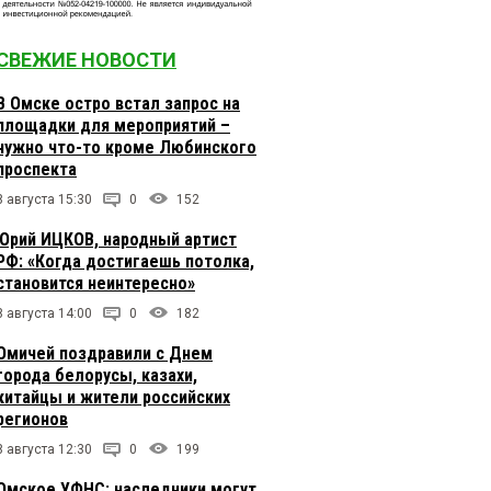
СВЕЖИЕ НОВОСТИ
В Омске остро встал запрос на
площадки для мероприятий –
нужно что-то кроме Любинского
проспекта
8 августа 15:30
0
152
Юрий ИЦКОВ, народный артист
РФ: «Когда достигаешь потолка,
становится неинтересно»
8 августа 14:00
0
182
Омичей поздравили с Днем
города белорусы, казахи,
китайцы и жители российских
регионов
8 августа 12:30
0
199
Омское УФНС: наследники могут