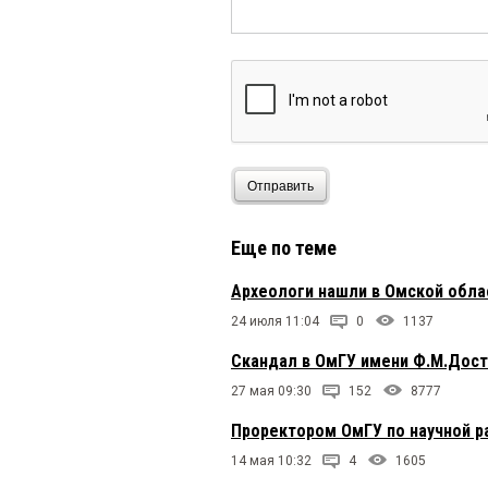
Отправить
Еще по теме
Археологи нашли в Омской обла
24 июля 11:04
0
1137
Скандал в ОмГУ имени Ф.М.Дос
27 мая 09:30
152
8777
Проректором ОмГУ по научной р
14 мая 10:32
4
1605