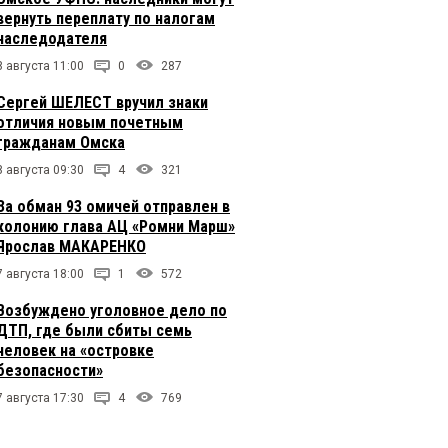
вернуть переплату по налогам
наследодателя
8 августа 11:00
0
287
Сергей ШЕЛЕСТ вручил знаки
отличия новым почетным
гражданам Омска
8 августа 09:30
4
321
За обман 93 омичей отправлен в
колонию глава АЦ «Ромни Марш»
Ярослав МАКАРЕНКО
7 августа 18:00
1
572
Возбуждено уголовное дело по
ДТП, где были сбиты семь
человек на «островке
безопасности»
7 августа 17:30
4
769