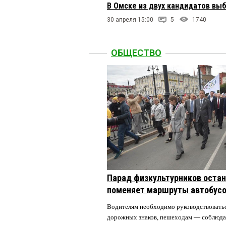
В Омске из двух кандидатов вы
30 апреля 15:00
5
1740
ОБЩЕСТВО
Парад физкультурников остан
поменяет маршруты автобусо
Водителям необходимо руководствовать
дорожных знаков, пешеходам — соблюда