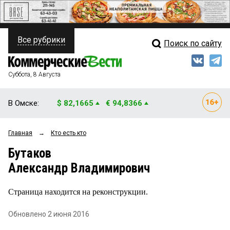
Все рубрики
Поиск по сайту
ПОЛИТИКА
Свежий выпуск
Медиа
ФИНАНСЫ
Суббота, 8 Августа
Кто есть кто
НЕДВИЖИМОСТЬ
В Омске:
$ 82,1665
€ 94,8366
Интервью
БИЗНЕС
Главная
→
Кто есть кто
Мнения
ОБЩЕСТВО
Бутаков
Рейтинги
ЗАКОН
Александр Владимирович
Блоги
НОВОСТИ КОМПАНИЙ
Страница находится на реконструкции.
Архив
ПРОИСШЕСТВИЯ
Обновлено 2 июня 2016
СТИЛЬ ЖИЗНИ