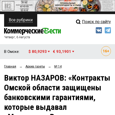
Все рубрики
Поиск по сайту
ПОЛИТИКА
Свежий выпуск
Медиа
ФИНАНСЫ
Четверг, 6 Августа
Кто есть кто
НЕДВИЖИМОСТЬ
В Омске:
$ 80,9293
€ 93,1901
Интервью
БИЗНЕС
Главная
→
Архив газеты
→
№ 14
Мнения
ОБЩЕСТВО
Виктор НАЗАРОВ: «Контракты
Рейтинги
ЗАКОН
Омской области защищены
Блоги
НОВОСТИ КОМПАНИЙ
банковскими гарантиями,
Архив
ПРОИСШЕСТВИЯ
которые выдавал