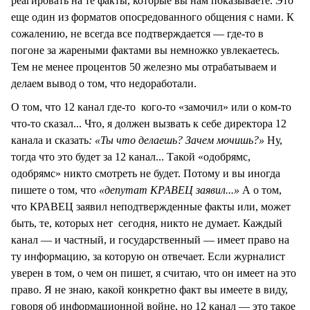
реагировать на те факты, которые вы нам показываете. Это
еще один из форматов опосредованного общения с нами. К
сожалению, не всегда все подтверждается — где-то в
погоне за жареными фактами вы немножко увлекаетесь.
Тем не менее процентов 50 железно мы отрабатываем и
делаем вывод о том, что недоработали.
О том, что 12 канал где-то кого-то «замочил» или о ком-то
что-то сказал... Что, я должен вызвать к себе директора 12
канала и сказать
: «Ты что делаешь? Зачем мочишь?»
Ну,
тогда что это будет за 12 канал... Такой «одобрямс,
одобрямс» никто смотреть не будет. Потому и вы иногда
пишете о том, что
«депутат КРАВЕЦ заявил...»
А о том,
что КРАВЕЦ заявил неподтвержденные факты или, может
быть, те, которых нет сегодня, никто не думает. Каждый
канал — и частный, и государственный — имеет право на
ту информацию, за которую он отвечает. Если журналист
уверен в том, о чем он пишет, я считаю, что он имеет на это
право. Я не знаю, какой конкретно факт вы имеете в виду,
говоря об информационной войне, но 12 канал — это такое