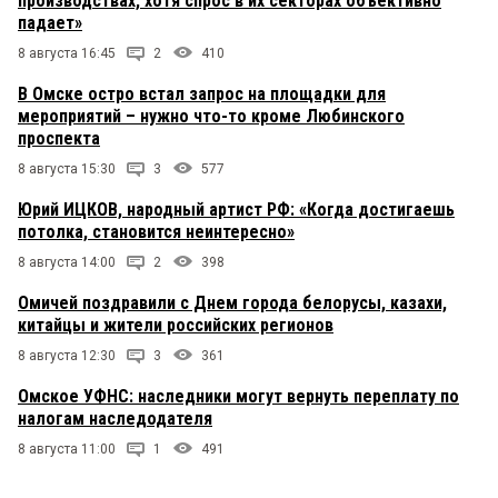
производствах, хотя спрос в их секторах объективно
падает»
8 августа 16:45
2
410
В Омске остро встал запрос на площадки для
мероприятий – нужно что-то кроме Любинского
проспекта
8 августа 15:30
3
577
Юрий ИЦКОВ, народный артист РФ: «Когда достигаешь
потолка, становится неинтересно»
8 августа 14:00
2
398
Омичей поздравили с Днем города белорусы, казахи,
китайцы и жители российских регионов
8 августа 12:30
3
361
Омское УФНС: наследники могут вернуть переплату по
налогам наследодателя
8 августа 11:00
1
491