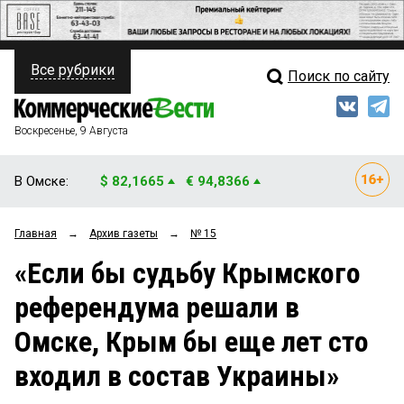
Все рубрики
Поиск по сайту
ПОЛИТИКА
Свежий выпуск
Медиа
ФИНАНСЫ
Воскресенье, 9 Августа
Кто есть кто
НЕДВИЖИМОСТЬ
В Омске:
$ 82,1665
€ 94,8366
Интервью
БИЗНЕС
Главная
→
Архив газеты
→
№ 15
Мнения
ОБЩЕСТВО
«Если бы судьбу Крымского
Рейтинги
ЗАКОН
референдума решали в
Блоги
НОВОСТИ КОМПАНИЙ
Омске, Крым бы еще лет сто
Архив
ПРОИСШЕСТВИЯ
входил в состав Украины»