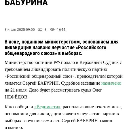
БАБУРИНА
СТИЛЬ ЖИЗНИ
3 июля 2025 09:00
3
1644
В иске, поданном министерством, основанием для
ликвидации названо неучастие «Российского
общенародного союза» в выборах.
Министерство юстиции РФ подало в Верховный Суд иск с
требованием ликвидировать политическую партию
«Российский общенародный союз», председателем которой
является Сергей БАБУРИН. Судебное заседание
назначено
на 21 июля. Дело будет рассматривать судья Олег
НЕФЁДОВ.
Как сообщили
«Ведомости»
, располагающие текстом иска,
основанием для ликвидации является неучастие партии в
выборах в течение семи лет. Сергей БАБУРИН заявил
изданию: