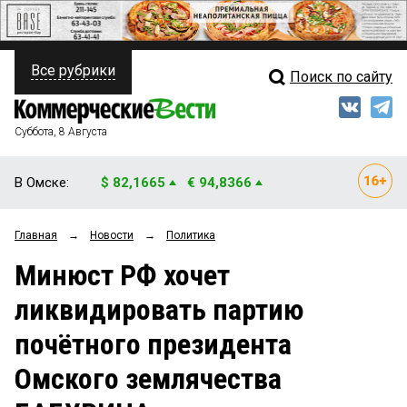
Все рубрики
Поиск по сайту
ПОЛИТИКА
Свежий выпуск
Медиа
ФИНАНСЫ
Суббота, 8 Августа
Кто есть кто
НЕДВИЖИМОСТЬ
В Омске:
$ 82,1665
€ 94,8366
Интервью
БИЗНЕС
Главная
→
Новости
→
Политика
Мнения
ОБЩЕСТВО
Минюст РФ хочет
Рейтинги
ЗАКОН
ликвидировать партию
Блоги
НОВОСТИ КОМПАНИЙ
почётного президента
Архив
ПРОИСШЕСТВИЯ
Омского землячества