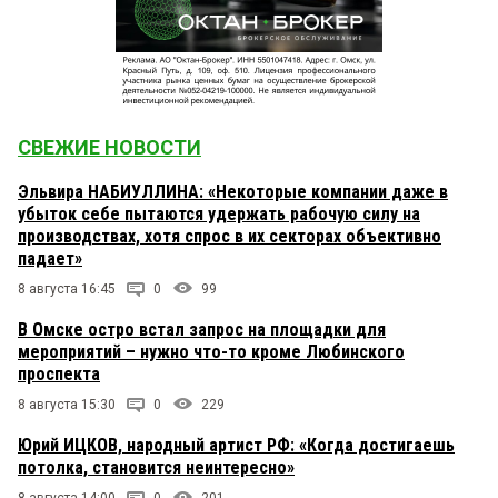
СВЕЖИЕ НОВОСТИ
Эльвира НАБИУЛЛИНА: «Некоторые компании даже в
убыток себе пытаются удержать рабочую силу на
производствах, хотя спрос в их секторах объективно
падает»
8 августа 16:45
0
99
В Омске остро встал запрос на площадки для
мероприятий – нужно что-то кроме Любинского
проспекта
8 августа 15:30
0
229
Юрий ИЦКОВ, народный артист РФ: «Когда достигаешь
потолка, становится неинтересно»