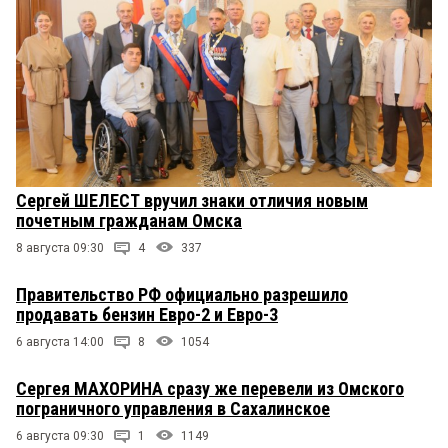
Сергей ШЕЛЕСТ вручил знаки отличия новым
почетным гражданам Омска
8 августа 09:30
4
337
Правительство РФ официально разрешило
продавать бензин Евро-2 и Евро-3
6 августа 14:00
8
1054
Сергея МАХОРИНА сразу же перевели из Омского
пограничного управления в Сахалинское
6 августа 09:30
1
1149