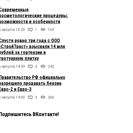
Современные
косметологические процедуры:
возможности и особенности
6 августа 15:20
1
163
Спустя ровно три года с ООО
«СтройТраст» взыскали 14 млн
рублей за гортензии и
тротуарную плитку
6 августа 14:39
2
242
Правительство РФ официально
разрешило продавать бензин
Евро-2 и Евро-3
6 августа 14:00
3
260
Подпишитесь ВКонтакте!