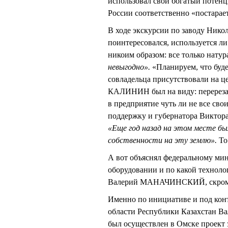
использовал свой богатый потенц
России соответственно «постарает
В ходе экскурсии по заводу Ни
поинтересовался, используется ли
никоим образом: все только натур
невыгодно».
«Планируем, что буде
совладельца присутствовали на ц
КАЛИНИН был на виду: перерезал 
в предприятие чуть ли не все сво
поддержку и губернатора Викт
«Еще год назад на этом месте бы
собственности на эту землю».
То 
А вот объяснял федеральному мини
оборудовании и по какой техноло
Валерий МАНАЧИНСКИЙ, скромно
Именно по инициативе и под кон
области Республики Казахстан
был осуществлен в Омске проект 