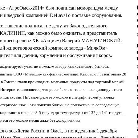
вке «АгроОмск-2014» был подписан меморандум между
шведской компанией DeLaval о поставке оборудования.
глашение подписал не депутат Законодательного
 КАЛИНИН, как можно было ожидать, а представитель
и в пресс-релизе ХК «Акция») Валерий МАНАЧИНСКИЙ.
нный животноводческий комплекс завода «МилкОм»
ителя для доения, кормления и обслуживания коров.
акцентируют участие в омском заводе казахстанского бизнеса.
итале ООО «МилкОм» как физическое лицо. Как было презентовано 28
, в Омске начали производить молочные продукты под торговой маркой
 Интернете, выясняется, что российские оптовики позиционируют его
и Казахстан. На самом деле это молоко в специфической упаковке
астеризованное – эти понятия близки, но полностью не совпадающие.
агревают в течение 3-5 секунд до температуры от 137 до 141 градуса,
ится это молоко месяц даже без холодильника.
ого хозяйства России в Омск, в понедельник 1 декабря