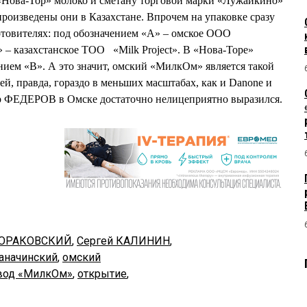
«Нова-Тор» молоко и сметану торговой марки «Лужайкино»
произведены они в Казахстане. Впрочем на упаковке сразу
отовителях: под обозначением «А» – омское ООО
– казахстанское ТОО «Milk Project». В «Нова-Торе»
нием «В». А это значит, омский «МилкОм» является такой
й, правда, гораздо в меньших масштабах, как и Danone и
тр ФЕДЕРОВ в Омске достаточно нелицеприятно выразился.
ВОРАКОВСКИЙ
,
Сергей КАЛИНИН
,
аначинский
,
омский
вод «МилкОм»
,
открытие
,