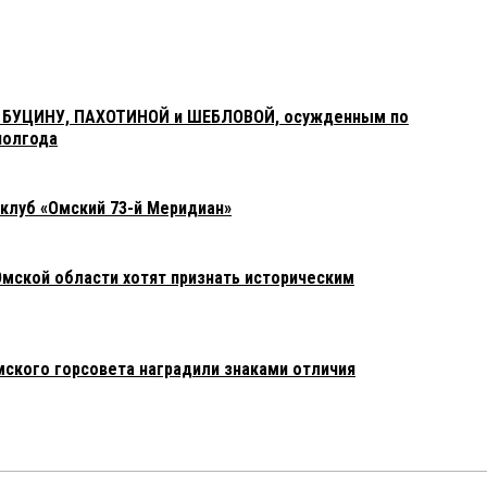
 БУЦИНУ, ПАХОТИНОЙ и ШЕБЛОВОЙ, осужденным по
полгода
клуб «Омский 73-й Меридиан»
Омской области хотят признать историческим
ского горсовета наградили знаками отличия