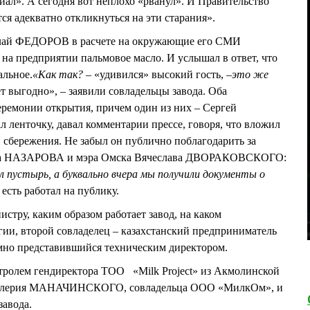
иал». А сегодня вот неплохо «рванул». И Правительство
ся адекватно откликнуться на эти старания».
колай ФЕДОРОВ в расчете на окружающие его СМИ
 на предприятии пальмовое масло. И услышал в ответ, что
альное.
«Как так?
– «удивился» высокий гость, –
это же
т выгодно», – заявили совладельцы завода. Оба
еремонии открытия, причем один из них – Сергей
ленточку, давал комментарии прессе, говоря, что вложил
и сбережения. Не забыл он публично поблагодарить за
ора НАЗАРОВА и мэра Омска Вячеслава ДВОРАКОВСКОГО:
л пустырь, а буквально вчера мы получили документы о
есть работал на публику.
стру, каким образом работает завод, на каком
гии, второй совладелец – казахстанский предприниматель
 представившийся техническим директором.
тролем гендиректора ТОО «Milk Project» из Акмолинской
 Валерия МАНАЧИНСКОГО, совладельца ООО «МилкОм», и
завода.