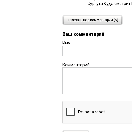
Сургута.Куда смотрит
Акчина Надежда
29 янв
Показать все комментарии (6)
Это не молоко не знаю
Ваш комментарий
Имя
Александр
15 января 201
Купмл молоко Лужайки
Комментарий
Мария
11 июня 2015 в 13
очень вкусные проду