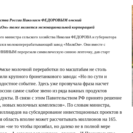
яйства России Николаем ФЕДОРОВЫМ омский
кОм» тоже является межнациональной корпорацией
ного министра сельского хозяйства Николая ФЕДОРОВА и губернатора
лся молокоперерабатывающий завод «МилкОм». Они вместе с
ИНИНЫМ перерезали символическую синюю ленточку, дав старт
Омске молочной переработки по масштабам не столь
или крупного бронетанкового завода: «Но по сути и
достное событие. Здесь уже прозвучала фраза насчет
оссии самое слабое звено из ряда важных продуктов
дукты. В связи с этим Павительством РФ принято решение
, новых молочных комплексов». По словам министра,
миллиардов на субсидирование инвестиционных проектов в
ая область вполне может рассчитывать миллионов на 165.
он «не то чтобы прозябал, но далеко не в полной мере