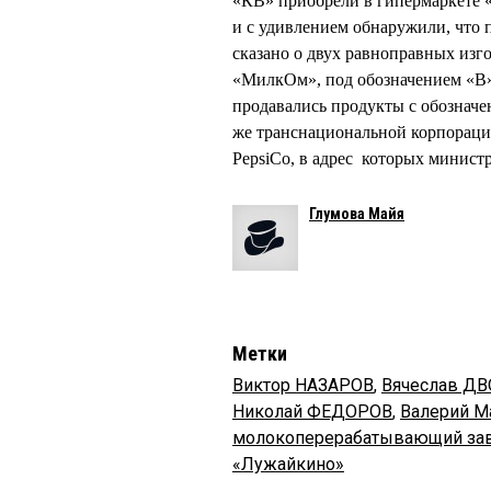
«КВ» приобрели в гипермаркете 
и с удивлением обнаружили, что 
сказано о двух равноправных изг
«МилкОм», под обозначением «В» 
продавались продукты с обозначе
же транснациональной корпорацие
PepsiCo, в адрес которых минис
Глумова Майя
Метки
Виктор НАЗАРОВ
,
Вячеслав Д
Николай ФЕДОРОВ
,
Валерий М
молокоперерабатывающий за
«Лужайкино»