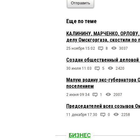
Отправить
Еще по теме
КАЛИНИНУ, МАРЧЕНКО, ОРЛОВУ,
делу Омскгоргаза, скостили по 
25 ноября 15:02
8
3037
Создан общественный деловой 
30 июля 11:03
5
2420
Малую родину экс-губернатора 
поселением
2 июня 09:34
1
2007
Председателей всех созывов Ом
11 декабря 17:30
0
2258
БИЗНЕС