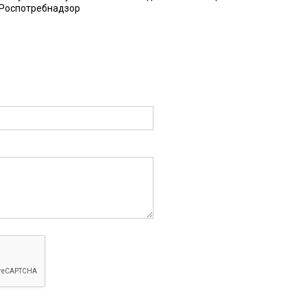
 Роспотребнадзор
аря 2016 в 15:58:
 что, но не натур молоко
6 в 10:27:
но, просто ужас. Голимый порошок.
:11:
кты «Лужайкино»