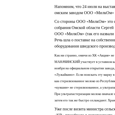
Напомним, что 24 июля на выста
омским заводом ООО «МилкОм» и 
Со стороны ООО «МилкОм» это со
собрания Омской области Сергей
ООО «МилкОм» (так его назвал
Речь шла о поставке на собстве
оборудования шведского производ
Как ни странно, омичи из ХК «Акция» не 
МАНАЧИНСКИЙ участвует в уставном кап
ноября на официальном открытии завода
«Лужайкино». Если поискать эту марку в
как стерилизованное молоко из Республик
«кувшин» не стерилизованное, а ультрап
При ультрапастеризации молоко вначале н
затем его так же быстро охлаждают. Хран
Уже после визита министра сельск