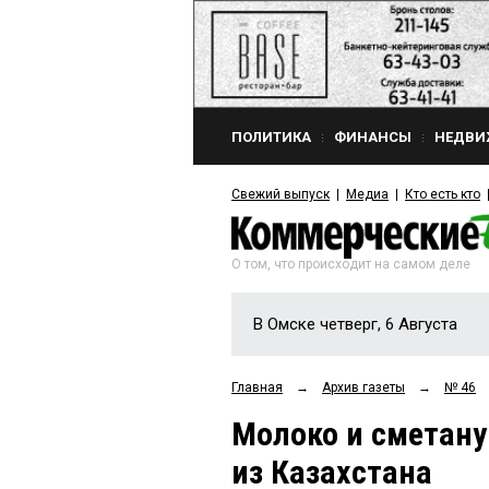
ПОЛИТИКА
ФИНАНСЫ
НЕДВИ
Свежий выпуск
Медиа
Кто есть кто
О том, что происходит на самом деле
В Омске четверг, 6 Августа
Главная
→
Архив газеты
→
№ 46
Молоко и сметану
из Казахстана