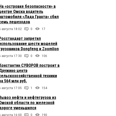
На «островке безопасности» в
центре Омска водитель
автомобиля «Лада Гранта» сбил
семь пешеходов
6 августа 18:02
0
17
Росстандарт запретил
использование шести моделей
грузовиков Dongfeng и Zoomlion
6 августа 17:30
0
106
Константин СУВОРОВ построит в
Дружино центр
сельскохозяйственной техники
за 564 млн руб.
6 августа 17:05
1
154
Вывоз нефти и нефтегрузов из
Омской области по железной
дороге уменьшился
6 августа 16:00
0
190