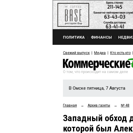
ПОЛИТИКА
ФИНАНСЫ
НЕДВИ
Свежий выпуск
Медиа
Кто есть кто
О том, что происходит на самом деле
В Омске пятница, 7 Августа
Главная
→
Архив газеты
→
№ 48
Западный обход д
которой был Але