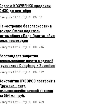
Сергею КОЗУБЕНКО продлили
СИЗО до сентября
7 августа 09:00
0
50
На «островке безопасности» в
центре Омска водитель
автомобиля «Лада Гранта» сбил
семь пешеходов
6 августа 18:02
3
746
Росстандарт запретил
использование шести моделей
грузовиков Dongfeng и Zoomlion
6 августа 17:30
0
372
Константин СУВОРОВ построит в
Дружино центр
сельскохозяйственной техники
за 564 млн руб.
6 августа 17:05
2
469