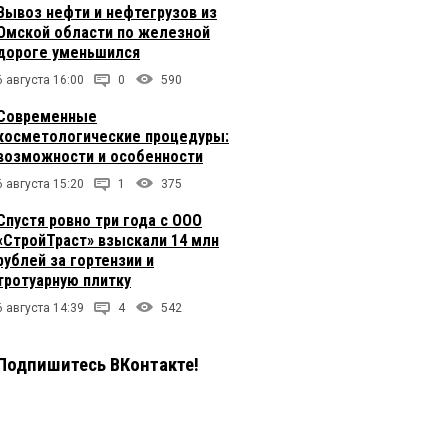
Вывоз нефти и нефтегрузов из
Омской области по железной
дороге уменьшился
6 августа 16:00
0
590
Современные
косметологические процедуры:
возможности и особенности
6 августа 15:20
1
375
Спустя ровно три года с ООО
«СтройТраст» взыскали 14 млн
рублей за гортензии и
тротуарную плитку
6 августа 14:39
4
542
Подпишитесь ВКонтакте!