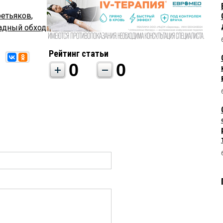
ретьяков
,
адный обход
Рейтинг статьи
0
0