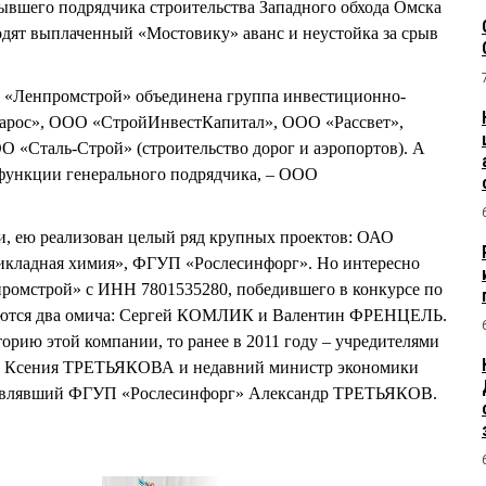
бывшего подрядчика строительства Западного обхода Омска
ходят выплаченный «Мостовику» аванс и неустойка за срыв
 «Ленпромстрой» объединена группа инвестиционно-
арос», ООО «СтройИнвестКапитал», ООО «Рассвет»,
Сталь-Строй» (строительство дорог и аэропортов). А
ункции генерального подрядчика, – ООО
и, ею реализован целый ряд крупных проектов: ОАО
икладная химия», ФГУП «Рослесинфорг». Но интересно
ромстрой» с ИНН 7801535280, победившего в конкурсе по
вляются два омича: Сергей КОМЛИК и Валентин ФРЕНЦЕЛЬ.
орию этой компании, то ранее в 2011 году – учредителями
Ксения ТРЕТЬЯКОВА и недавний министр экономики
зглавлявший ФГУП «Рослесинфорг» Александр ТРЕТЬЯКОВ.