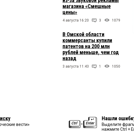
из-за звуковой рекламы
магазина «Смешные
цены»
4 августа 16:20
3
1079
В Омской области
коммерсанты купили
патентов на 200 млн
рублей меньше, чем год
назад
3 августа 11:43
1
1050
иску
Нашли ошибк
рческие вести»
Выделите фрагм
нажмите Ctrl + E