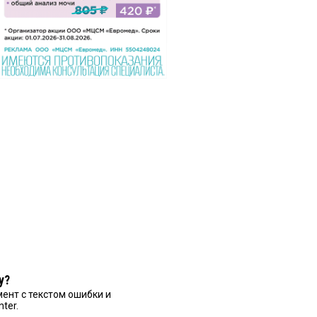
у?
ент с текстом ошибки и
nter.