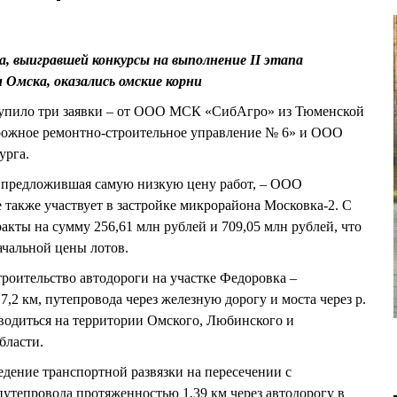
, выигравшей конкурсы на выполнение II этапа
Омска, оказались омские корни
ступило три заявки – от ООО МСК «СибАгро» из Тюменской
рожное ремонтно-строительное управление № 6» и ООО
урга.
 предложившая самую низкую цену работ, – ООО
 также участвует в застройке микрорайона Московка-2. С
акты на сумму 256,61 млн рублей и 709,05 млн рублей, что
ачальной цены лотов.
троительство автодороги на участке Федоровка –
2 км, путепровода через железную дорогу и моста через р.
водиться на территории Омского, Любинского и
бласти.
едение транспортной развязки на пересечении с
путепровода протяженностью 1,39 км через автодорогу в