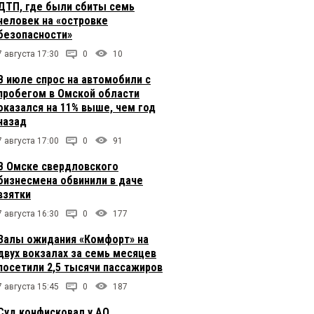
ДТП, где были сбиты семь
человек на «островке
безопасности»
7 августа 17:30
0
10
В июле спрос на автомобили с
пробегом в Омской области
оказался на 11% выше, чем год
назад
7 августа 17:00
0
91
В Омске свердловского
бизнесмена обвинили в даче
взятки
7 августа 16:30
0
177
Залы ожидания «Комфорт» на
двух вокзалах за семь месяцев
посетили 2,5 тысячи пассажиров
7 августа 15:45
0
187
Суд конфисковал у АО