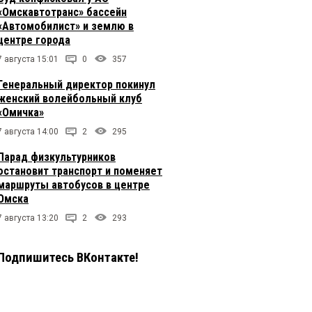
«Омскавтотранс» бассейн
«Автомобилист» и землю в
центре города
7 августа 15:01
0
357
Генеральный директор покинул
женский волейбольный клуб
«Омичка»
7 августа 14:00
2
295
Парад физкультурников
остановит транспорт и поменяет
маршруты автобусов в центре
Омска
7 августа 13:20
2
293
Подпишитесь ВКонтакте!