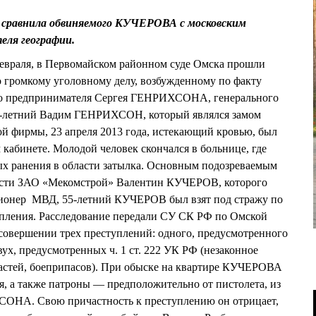
равнила обвиняемого КУЧЕРОВА с московским
еля географии.
февраля, в Первомайском районном суде Омска прошли
 громкому уголовному делу, возбужденному по факту
ого предпринимателя Сергея ГЕНРИХСОНА, генерального
9-летний Вадим ГЕНРИХСОН, который являлся замом
ой фирмы, 23 апреля 2013 года, истекающий кровью, был
 кабинете. Молодой человек скончался в больнице, где
вых ранения в области затылка. Основным подозреваемым
ности ЗАО «Мекомстрой» Валентин КУЧЕРОВ, которого
нсионер МВД, 55-летний КУЧЕРОВ был взят под стражу по
пления. Расследование передали СУ СК РФ по Омской
совершении трех преступлений: одного, предусмотренного
двух, предусмотренных ч. 1 ст. 222 УК РФ (незаконное
частей, боеприпасов). При обыске на квартире КУЧЕРОВА
я, а также патроны — предположительно от пистолета, из
ОНА. Свою причастность к преступлению он отрицает,