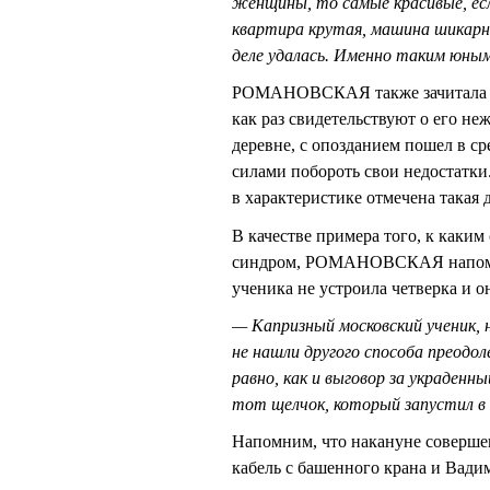
женщины, то самые красивые, есл
квартира крутая, машина шикарна
деле удалась. Именно таким юны
РОМАНОВСКАЯ также зачитала отр
как раз свидетельствуют о его н
деревне, с опозданием пошел в с
силами побороть свои недостатки.
в характеристике отмечена такая
В качестве примера того, к как
синдром, РОМАНОВСКАЯ напомнил
ученика не устроила четверка и о
— Капризный московский ученик, 
не нашли другого способа преодо
равно, как и выговор за украденны
тот щелчок, который запустил в 
Напомним, что накануне соверше
кабель с башенного крана и Вад