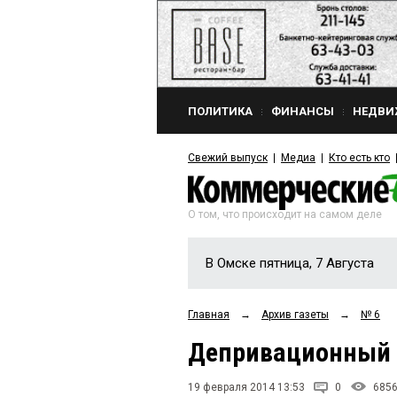
ПОЛИТИКА
ФИНАНСЫ
НЕДВИ
Свежий выпуск
Медиа
Кто есть кто
О том, что происходит на самом деле
В Омске пятница, 7 Августа
Главная
→
Архив газеты
→
№ 6
Депривационный
19 февраля 2014 13:53
0
685