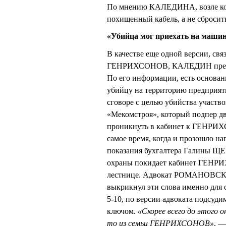
По мнению КАЛЕДИНА, возле кол
похищенный кабель, а не сбросить
«Убийца мог приехать на машин
В качестве еще одной версии, св
ГЕНРИХСОНОВ, КАЛЕДИН предлож
По его информации, есть основани
убийцу на территорию предприятия
сговоре с целью убийства участв
«Мекомстроя», который подпер дв
проникнуть в кабинет к ГЕНРИХС
самое время, когда и прозошло н
показания бухгалтера Галины ЩЕ
охраны покидает кабинет ГЕНРИХС
лестнице. Адвокат РОМАНОВСКА
выкрикнул эти слова именно для 
5-10, по версии адвоката подсуди
ключом.
«Скорее всего до этого о
то из семьи ГЕНРИХСОНОВ»
, 