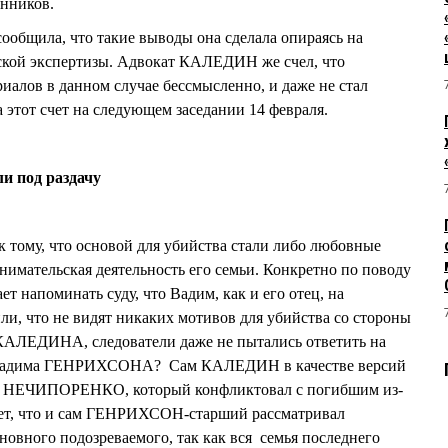
анников.
бщила, что такие выводы она сделала опираясь на
ской экспертизы. Адвокат КАЛЕДИН же счел, что
иалов в данном случае бессмысленно, и даже не стал
 этот счет на следующем заседании 14 февраля.
и под раздачу
к тому, что основой для убийства стали либо любовные
имательская деятельность его семьи. Конкретно по поводу
поминать суду, что Вадим, как и его отец, на
ли, что не видят никаких мотивов для убийства со стороны
КАЛЕДИНА, следователи даже не пытались ответить на
о Вадима ГЕНРИХСОНА? Сам КАЛЕДИН в качестве версий
да НЕЧИПОРЕНКО, который конфликтовал с погибшим из-
чает, что и сам ГЕНРИХСОН-старший рассматривал
ного подозреваемого, так как вся семья последнего