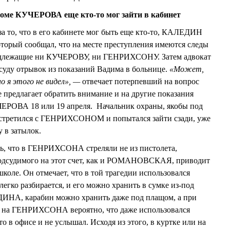
роме КУЧЕРОВА еще кто-то мог зайти в кабинет
за то, что в его кабинете мог быть еще кто-то, КАЛЕДИН
оторый сообщал, что на месте преступления имеются следы
инадлежащие ни КУЧЕРОВУ, ни ГЕНРИХСОНУ. Затем адвокат
суду отрывок из показаний Вадима в больнице.
«Может,
но я этого не видел», —
отвечает потерпевший на вопрос
едлагает обратить внимание и на другие показания
ЕРОВА 18 или 19 апреля. Начальник охраны, якобы под
встретился с ГЕНРИХСОНОМ и попытался зайти сзади, уже
у в затылок.
, что в ГЕНРИХСОНА стреляли не из пистолета,
подсудимого на этот счет, как и РОМАНОВСКАЯ, приводит
коле. Он отмечает, что в той трагедии использовался
егко разбирается, и его можно хранить в сумке из-под
ИНА, карабин можно хранить даже под плащом, а при
о на ГЕНРИХСОНА вероятно, что даже использовался
о в офисе и не услышал. Исходя из этого, в куртке или на