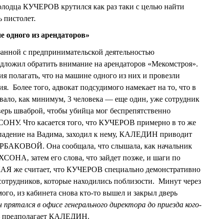
одца КУЧЕРОВ крутился как раз таки с целью найти
 пистолет.
е одного из арендаторов»
язанной с предпринимательской деятельностью
ил обратить внимание на арендаторов «Мекомстроя».
я полагать, что на машине одного из них и провезли
. Более того, адвокат подсудимого намекает на то, что в
овало, как минимум, 3 человека — еще один, уже сотрудник
ерь шваброй, чтобы убийца мог беспрепятственно
ОНУ. Что касается того, что КУЧЕРОВ примерно в то же
ападение на Вадима, заходил к нему, КАЛЕДИН приводит
РБАКОВОЙ. Она сообщала, что слышала, как начальник
ОНА, затем его слова, что зайдет позже, и шаги по
Я же считает, что КУЧЕРОВ специально демонстративно
сотрудников, которые находились поблизости. Минут через
мого, из кабинета снова кто-то вышел и закрыл дверь
н прятался в офисе генерального директора до приезда кого-
— предполагает КАЛЕДИН.