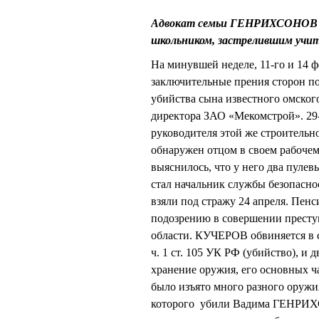
Адвокат семьи ГЕНРИХСОНОВ с
школьником, застрелившим учит
На минувшей неделе, 11-го и 14 
заключительные прения сторон по
убийства сына известного омск
директора ЗАО «Мекомстрой». 2
руководителя этой же строительн
обнаружен отцом в своем рабочем
выяснилось, что у него два пуле
стал начальник службы безопас
взяли под стражу 24 апреля. Пе
подозрению в совершении престу
области. КУЧЕРОВ обвиняется в 
ч. 1 ст. 105 УК РФ (убийство), и 
хранение оружия, его основных 
было изъято много разного оружи
которого убили Вадима ГЕНРИХС