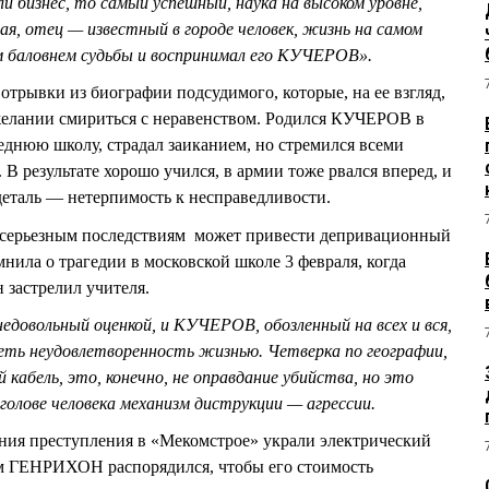
и бизнес, то самый успешный, наука на высоком уровне,
я, отец — известный в городе человек, жизнь на самом
м баловнем судьбы и воспринимал его КУЧЕРОВ».
ывки из биографии подсудимого, которые, на ее взгляд,
ежелании смириться с неравенством. Родился КУЧЕРОВ в
реднюю школу, страдал заиканием, но стремился всеми
 В результате хорошо учился, в армии тоже рвался вперед, и
 деталь — нетерпимость к несправедливости.
им серьезным последствиям может привести депривационный
а о трагедии в московской школе 3 февраля, когда
н застрелил учителя.
недовольный оценкой, и КУЧЕРОВ, обозленный на всех и вся,
леть неудовлетворенность жизнью. Четверка по географии,
й кабель, это, конечно, не оправдание убийства, но это
голове человека механизм диструкции — агрессии.
ния преступления в «Мекомстрое» украли электрический
им ГЕНРИХОН распорядился, чтобы его стоимость