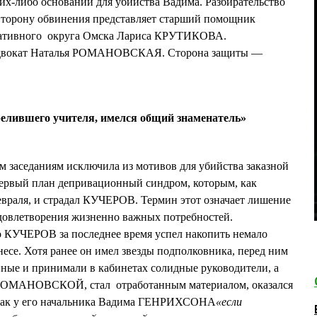
ких-либо оснований для убийства Вадима. Разбирательство
торону обвинения представляет старший помощник
ративного округа Омска Лариса КРУТИКОВА.
адвокат Наталья РОМАНОВСКАЯ. Сторона защиты —
елившего учителя, имелся общий знаменатель»
 заседаниям исключила из мотивов для убийства заказной
первый план депривационный синдром, которым, как
ля, и страдал КУЧЕРОВ. Термин этот означает лишение
довлетворения жизненно важных потребностей.
УЧЕРОВ за последнее время успел накопить немало
несе. Хотя ранее он имел звезды подполковника, перед ним
ные и принимали в кабинетах солидные руководители, а
м РОМАНОВСКОЙ, стал отработанным материалом, оказался
 как у его начальника Вадима ГЕНРИХСОНА
«если