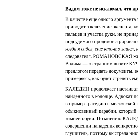
Вадим тоже не исключал, что к
В качестве еще одного аргумента 
приводит заключение эксперта, к
пальцев и участка руки, не пр
подсудимого продемонстрировал 
когда я сидел, еще кто-то зашел, 
следователя. РОМАНОВСКАЯ же пр
Вадима — о странном визите КУЧ
предлогом передать документы, 
примеряясь, как будет стрелять ем
КАЛЕДИН продолжает настаивать
найденного в колодце. Адвокат 
в пример трагедию в московской ш
обыкновенный карабин, который л
зимней обуви. По мнению КАЛЕД
совершении нападения конкретн
глушитель, поэтому выстрела никт