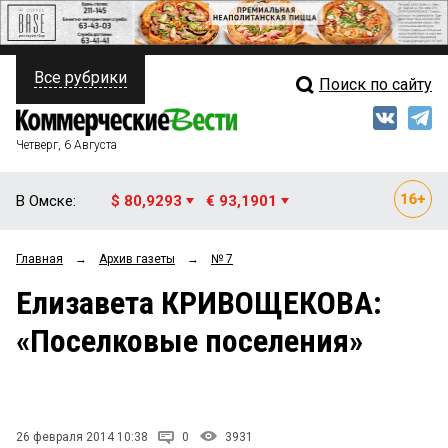
Все рубрики
Поиск по сайту
ПОЛИТИКА
Свежий выпуск
Медиа
ФИНАНСЫ
Четверг, 6 Августа
Кто есть кто
НЕДВИЖИМОСТЬ
В Омске:
$ 80,9293
€ 93,1901
Интервью
БИЗНЕС
Главная
→
Архив газеты
→
№ 7
Мнения
ОБЩЕСТВО
Елизавета КРИВОЩЕКОВА:
Рейтинги
ЗАКОН
«Поселковые поселения»
Блоги
НОВОСТИ КОМПАНИЙ
Архив
ПРОИСШЕСТВИЯ
26 февраля 2014 10:38
0
3931