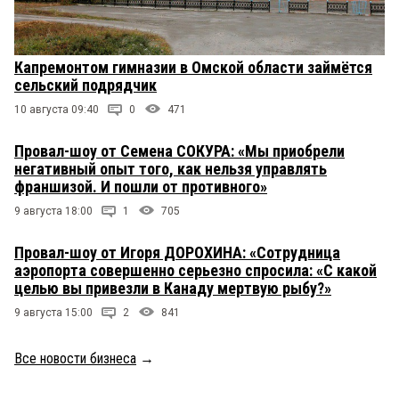
Капремонтом гимназии в Омской области займётся
сельский подрядчик
10 августа 09:40
0
471
Провал-шоу от Семена СОКУРА: «Мы приобрели
негативный опыт того, как нельзя управлять
франшизой. И пошли от противного»
9 августа 18:00
1
705
Провал-шоу от Игоря ДОРОХИНА: «Сотрудница
аэропорта совершенно серьезно спросила: «С какой
целью вы привезли в Канаду мертвую рыбу?»
9 августа 15:00
2
841
Все новости бизнеса
→