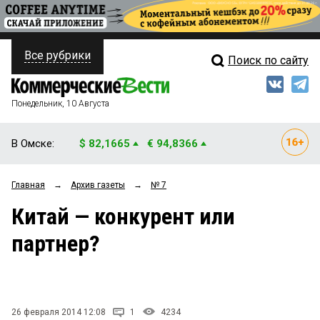
Все рубрики
Поиск по сайту
ПОЛИТИКА
Свежий выпуск
Медиа
ФИНАНСЫ
Понедельник, 10 Августа
Кто есть кто
НЕДВИЖИМОСТЬ
В Омске:
$ 82,1665
€ 94,8366
Интервью
БИЗНЕС
Главная
→
Архив газеты
→
№ 7
Мнения
ОБЩЕСТВО
Китай — конкурент или
Рейтинги
ЗАКОН
партнер?
Блоги
НОВОСТИ КОМПАНИЙ
Архив
ПРОИСШЕСТВИЯ
26 февраля 2014 12:08
1
4234