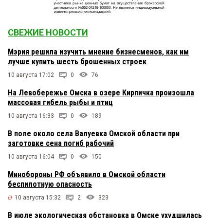
СВЕЖИЕ НОВОСТИ
Мэрия решила изучить мнение бизнесменов, как им
лучше купить шесть брошенных строек
10 августа 17:02
0
76
На Левобережье Омска в озере Кирпичка произошла
массовая гибель рыбы и птиц
10 августа 16:33
0
189
В поле около села Валуевка Омской области при
заготовке сена погиб рабочий
10 августа 16:04
0
150
Минобороны РФ объявило в Омской области
беспилотную опасность
10 августа 15:32
2
323
В июле экологическая обстановка в Омске ухудшилась