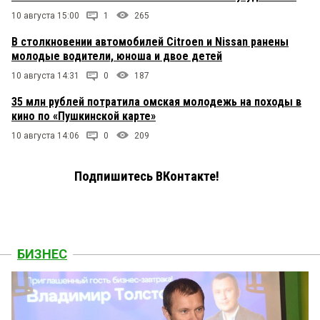
10 августа 15:00
1
265
В столкновении автомобилей Citroen и Nissan ранены
молодые водители, юноша и двое детей
10 августа 14:31
0
187
35 млн рублей потратила омская молодежь на походы в
кино по «Пушкинской карте»
10 августа 14:06
0
209
Подпишитесь ВКонтакте!
БИЗНЕС