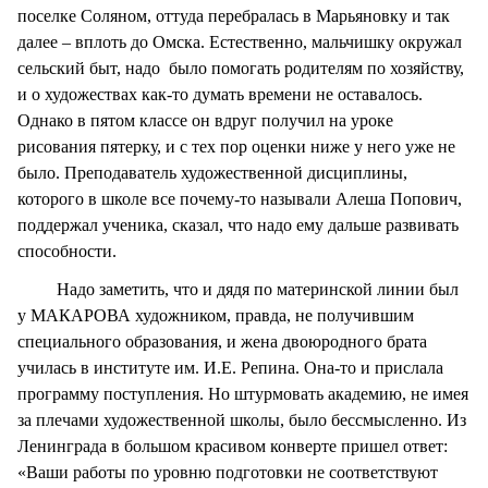
поселке Соляном, оттуда перебралась в Марьяновку и так
далее – вплоть до Омска. Естественно, мальчишку окружал
сельский быт, надо было помогать родителям по хозяйству,
и о художествах как-то думать времени не оставалось.
Однако в пятом классе он вдруг получил на уроке
рисования пятерку, и с тех пор оценки ниже у него уже не
было. Преподаватель художественной дисциплины,
которого в школе все почему-то называли Алеша Попович,
поддержал ученика, сказал, что надо ему дальше развивать
способности.
Надо заметить, что и дядя по материнской линии был
у МАКАРОВА художником, правда, не получившим
специального образования, и жена двоюродного брата
училась в институте им. И.Е. Репина. Она-то и прислала
программу поступления. Но штурмовать академию, не имея
за плечами художественной школы, было бессмысленно. Из
Ленинграда в большом красивом конверте пришел ответ:
«Ваши работы по уровню подготовки не соответствуют