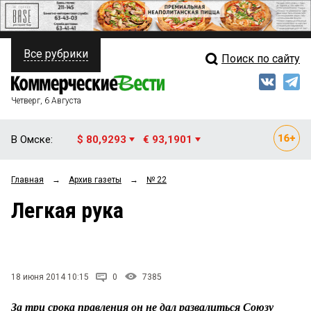
Все рубрики
Поиск по сайту
ПОЛИТИКА
Свежий выпуск
Медиа
ФИНАНСЫ
Четверг, 6 Августа
Кто есть кто
НЕДВИЖИМОСТЬ
В Омске:
$ 80,9293
€ 93,1901
Интервью
БИЗНЕС
Главная
→
Архив газеты
→
№ 22
Мнения
ОБЩЕСТВО
Легкая рука
Рейтинги
ЗАКОН
Блоги
НОВОСТИ КОМПАНИЙ
Архив
18 июня 2014 10:15
0
7385
ПРОИСШЕСТВИЯ
За три срока правления он не дал развалиться Союзу