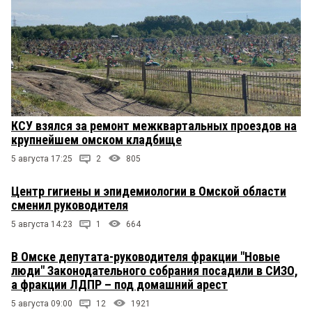
КСУ взялся за ремонт межквартальных проездов на
крупнейшем омском кладбище
5 августа 17:25
2
805
Центр гигиены и эпидемиологии в Омской области
сменил руководителя
5 августа 14:23
1
664
В Омске депутата-руководителя фракции "Новые
люди" Законодательного собрания посадили в СИЗО,
а фракции ЛДПР – под домашний арест
5 августа 09:00
12
1921