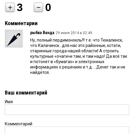
3
0
Комментарии
рыбка Ванда
29 июня 2014 в 02:49:
Ну, полный пердимонокль!!! т.е. что Тюкалинск,
что Калачинск...для нас это районные, кстати,
старинные города нашей области! А строить
культурные «очаги»и там, и там надо! Да всё так
и потонет в «бумагах» и электронных
информациях о решениях и т.д.....Денег так и не
найдётся..
Ваш комментарий
Имя
Комментарий