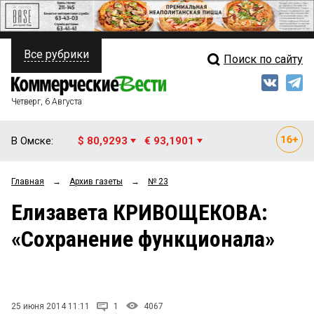
Все рубрики
Поиск по сайту
ПОЛИТИКА
Свежий выпуск
Медиа
ФИНАНСЫ
Четверг, 6 Августа
Кто есть кто
НЕДВИЖИМОСТЬ
В Омске:
$ 80,9293
€ 93,1901
Интервью
БИЗНЕС
Главная
→
Архив газеты
→
№ 23
Мнения
ОБЩЕСТВО
Елизавета КРИВОЩЕКОВА:
Рейтинги
ЗАКОН
«Сохранение функционала»
Блоги
НОВОСТИ КОМПАНИЙ
Архив
ПРОИСШЕСТВИЯ
25 июня 2014 11:11
1
4067