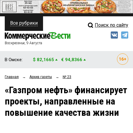
Все рубрики
Поиск по сайту
ПОЛИТИКА
Свежий выпуск
Медиа
ФИНАНСЫ
Воскресенье, 9 Августа
Кто есть кто
НЕДВИЖИМОСТЬ
В Омске:
$ 82,1665
€ 94,8366
Интервью
БИЗНЕС
Главная
→
Архив газеты
→
№ 23
Мнения
ОБЩЕСТВО
«Газпром нефть» финансирует
Рейтинги
ЗАКОН
проекты, направленные на
Блоги
НОВОСТИ КОМПАНИЙ
повышение качества жизни
Архив
ПРОИСШЕСТВИЯ