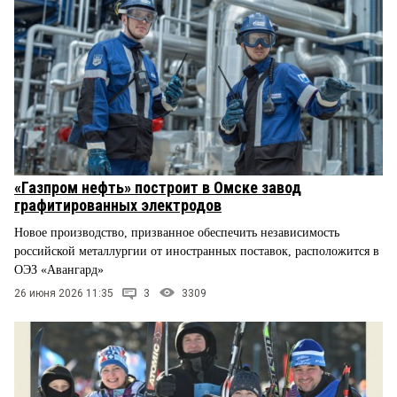
«Газпром нефть» построит в Омске завод
графитированных электродов
Новое производство, призванное обеспечить независимость
российской металлургии от иностранных поставок, расположится в
ОЭЗ «Авангард»
26 июня 2026 11:35
3
3309