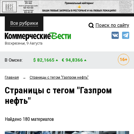
Все рубрики
Поиск по сайту
ПОЛИТИКА
Свежий выпуск
Медиа
ФИНАНСЫ
Воскресенье, 9 Августа
Кто есть кто
НЕДВИЖИМОСТЬ
В Омске:
$ 82,1665
€ 94,8366
Интервью
БИЗНЕС
Главная
→
Страницы c тегом "Газпром нефть"
Мнения
ОБЩЕСТВО
Страницы c тегом "Газпром
Рейтинги
ЗАКОН
нефть"
Блоги
НОВОСТИ КОМПАНИЙ
Архив
Найдено
180
материалов
ПРОИСШЕСТВИЯ
СТИЛЬ ЖИЗНИ