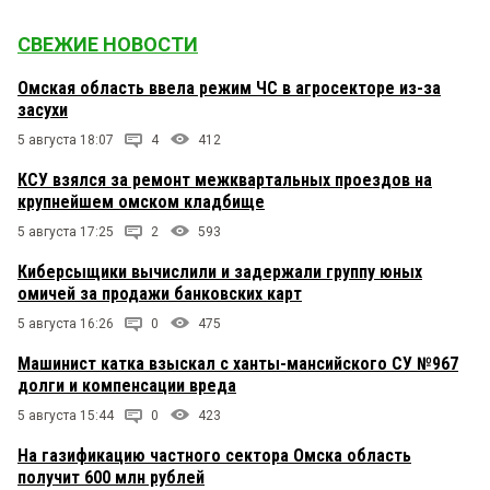
СВЕЖИЕ НОВОСТИ
Омская область ввела режим ЧС в агросекторе из-за
засухи
5 августа 18:07
4
412
КСУ взялся за ремонт межквартальных проездов на
крупнейшем омском кладбище
5 августа 17:25
2
593
Киберсыщики вычислили и задержали группу юных
омичей за продажи банковских карт
5 августа 16:26
0
475
Машинист катка взыскал с ханты-мансийского СУ №967
долги и компенсации вреда
5 августа 15:44
0
423
На газификацию частного сектора Омска область
получит 600 млн рублей