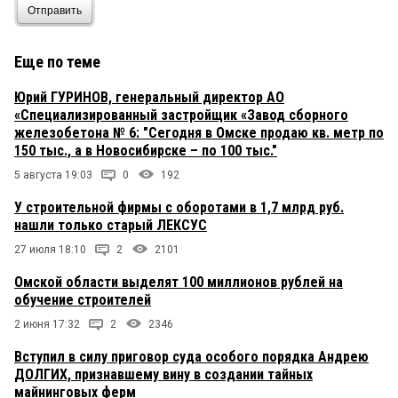
Отправить
Еще по теме
Юрий ГУРИНОВ, генеральный директор АО
«Специализированный застройщик «Завод сборного
железобетона № 6: "Сегодня в Омске продаю кв. метр по
150 тыс., а в Новосибирске – по 100 тыс."
5 августа 19:03
0
192
У строительной фирмы с оборотами в 1,7 млрд руб.
нашли только старый ЛЕКСУС
27 июля 18:10
2
2101
Омской области выделят 100 миллионов рублей на
обучение строителей
2 июня 17:32
2
2346
Вступил в силу приговор суда особого порядка Андрею
ДОЛГИХ, признавшему вину в создании тайных
майнинговых ферм