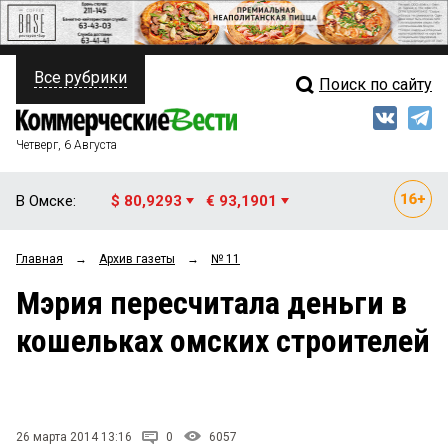
Все рубрики
Поиск по сайту
ПОЛИТИКА
Свежий выпуск
Медиа
ФИНАНСЫ
Четверг, 6 Августа
Кто есть кто
НЕДВИЖИМОСТЬ
В Омске:
$ 80,9293
€ 93,1901
Интервью
БИЗНЕС
Главная
→
Архив газеты
→
№ 11
Мнения
ОБЩЕСТВО
Мэрия пересчитала деньги в
Рейтинги
ЗАКОН
кошельках омских строителей
Блоги
НОВОСТИ КОМПАНИЙ
Архив
ПРОИСШЕСТВИЯ
26 марта 2014 13:16
0
6057