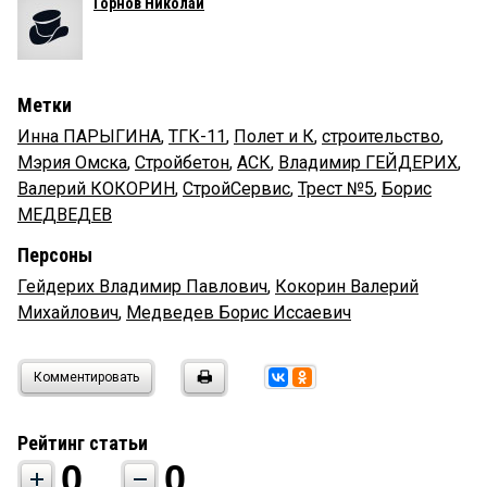
Горнов Николай
Метки
Инна ПАРЫГИНА
,
ТГК-11
,
Полет и К
,
строительство
,
Мэрия Омска
,
Стройбетон
,
АСК
,
Владимир ГЕЙДЕРИХ
,
Валерий КОКОРИН
,
СтройСервис
,
Трест №5
,
Борис
МЕДВЕДЕВ
Персоны
Гейдерих Владимир Павлович
,
Кокорин Валерий
Михайлович
,
Медведев Борис Иссаевич
Комментировать
Рейтинг статьи
0
0