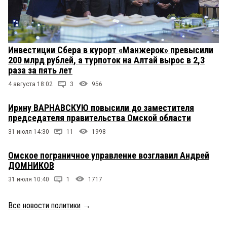
Инвестиции Сбера в курорт «Манжерок» превысили
200 млрд рублей, а турпоток на Алтай вырос в 2,3
раза за пять лет
4 августа 18:02
3
956
Ирину ВАРНАВСКУЮ повысили до заместителя
председателя правительства Омской области
31 июля 14:30
11
1998
Омское пограничное управление возглавил Андрей
ДОМНИКОВ
31 июля 10:40
1
1717
Все новости политики
→