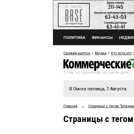
ПОЛИТИКА
ФИНАНСЫ
НЕДВИ
Свежий выпуск
Медиа
Кто есть кто
О том, что происходит на самом деле
В Омске пятница, 7 Августа
Главная
→
Страницы c тегом "Влади
Страницы c тего