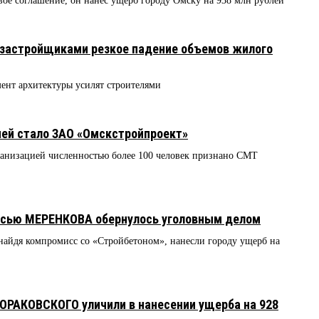
ое соглашение, он нанес ущерб городу Омску на 938 млн рублей
 застройщиками резкое падение объемов жилого
мент архитектуры усилят строителями
ией стало ЗАО «Омскстройпроект»
анизацией численностью более 100 человек признано СМТ
исью МЕРЕНКОВА обернулось уголовным делом
 найдя компромисс со «Стройбетоном», нанесли городу ущерб на
РАКОВСКОГО уличили в нанесении ущерба на 928