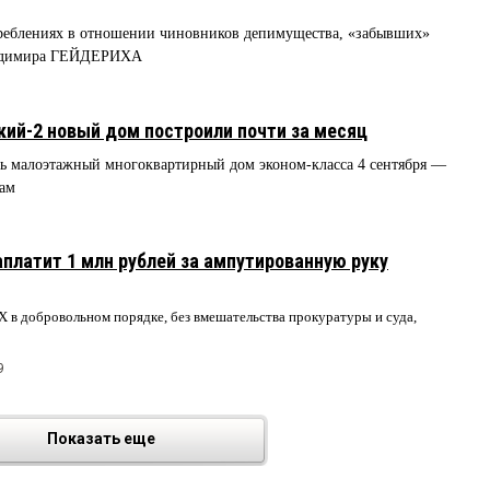
треблениях в отношении чиновников депимущества, «забывших»
Владимира ГЕЙДЕРИХА
ий-2 новый дом построили почти за месяц
ть малоэтажный многоквартирный дом эконом-класса 4 сентября —
там
платит 1 млн рублей за ампутированную руку
в добровольном порядке, без вмешательства прокуратуры и суда,
9
Показать еще