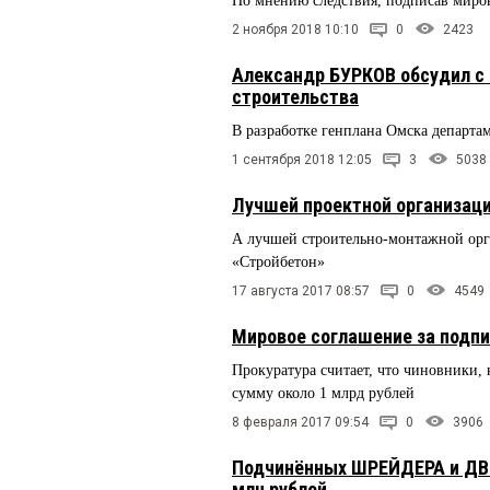
По мнению следствия, подписав миров
2 ноября 2018 10:10
0
2423
Александр БУРКОВ обсудил с
строительства
В разработке генплана Омска департа
1 сентября 2018 12:05
3
5038
Лучшей проектной организац
А лучшей строительно-монтажной орг
«Стройбетон»
17 августа 2017 08:57
0
4549
Мировое соглашение за подп
Прокуратура считает, что чиновники,
сумму около 1 млрд рублей
8 февраля 2017 09:54
0
3906
Подчинённых ШРЕЙДЕРА и ДВО
млн рублей