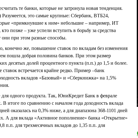
читать те банки, которые не затронула новая тенденция.
 Разумеется, это самые крупные: Сбербанк, ВТБ24,
торые «примкнувшие к ним» небольшие – например, ИТ
 кто позже – уже успели вступить в борьбу за средства
 они при этом разные способы.
о, конечно же, повышение ставок по вкладам без изменения
тем пошла добрая половина банков. При этом размер
их десятых долей процентного пункта (п.п.) до 1,5 и более.
ставок встречается крайне редко. Пример –банк
одность вкладов «Базовый» и «Сберкнижка» на 1,5%
ения.
 для одного продукта. Так, ЮниКредит Банк в феврале
х. В итоге по сравнению с началом года доходность вклада
дней оказалась на 0,3% ниже, а для диапазона 368-1101 дней
ых. А для вклада «Активное пополнение» банка «Открытие»
8 п.п. для трехмесячных вкладов до 1,35 п.п. для