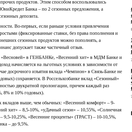
 прочих продуктов. Этим способом воспользовались
ЮниКредит Банка – по 2 сезонных предложения, а
сезонных депозита.
нности. Во-первых, если раньше условия привлечения
ростыми (фиксированные ставки, без права пополнения и
ынешних сезонных продуктов можно пополнять, а
нанс допускает также частичный отзыв.
в «Весновей» в ГЕНБАНКе, «Весенний хит» в МДМ Банке и
оход начисляется на льготных условиях в зависимости от
учае досрочного изъятия вклада «Чемпион» в Связь-Банке не
годовых) сохраняется. В Россельхозбанке вклад «Сезонный»
жностью двукратной пролонгации, причем каждый раз
%, 8% и 10% годовых).
х вкладов выше, чем обычных: «Весенний комфорт» – 9-
ний хит» – 8,5-10%, «уДачный сезон» – 10,55%, «Солнечная
 – 9,5-10,25%, «Весенние проценты» (ТРАСТ) – 10-10,5%,
ка – до 9,5%.