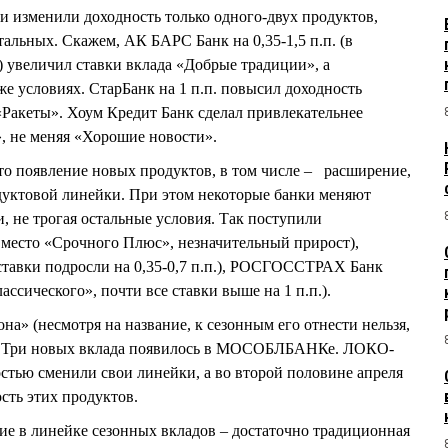
 изменили доходность только одного-двух продуктов,
альных. Скажем, АК БАРС Банк на 0,35-1,5 п.п. (в
) увеличил ставки вклада «Добрые традиции», а
же условиях. СтарБанк на 1 п.п. повысил доходность
 «Ракеты». Хоум Кредит Банк сделал привлекательнее
, не меняя «Хорошие новости».
о появление новых продуктов, в том числе – расширение,
дуктовой линейки. При этом некоторые банки меняют
и, не трогая остальные условия. Так поступили
место «Срочного Плюс», незначительный прирост),
ставки подросли на 0,35-0,7 п.п.), РОСГОССТРАХ Банк
ческого», почти все ставки выше на 1 п.п.).
» (несмотря на название, к сезонным его отнести нельзя,
о). Три новых вклада появилось в МОСОБЛБАНКе. ЛОКО-
стью сменили свои линейки, а во второй половине апреля
сть этих продуктов.
е в линейке сезонных вкладов – достаточно традиционная