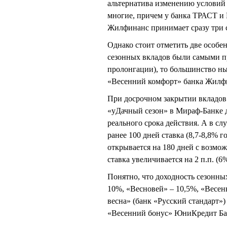
альтернатива изменению условий
многие, причем у банка ТРАСТ и 
Жилфинанс принимает сразу три 
Однако стоит отметить две особе
сезонных вкладов были самыми п
пролонгации), то большинство н
«Весенний комфорт» банка Жилфи
При досрочном закрытии вкладо
«уДачный сезон» в Мираф-Банке д
реального срока действия. А в сл
ранее 100 дней ставка (8,7-8,8% 
открывается на 180 дней с возмо
ставка увеличивается на 2 п.п. (6
Понятно, что доходность сезонны
10%, «Весновей» – 10,5%, «Весен
весна» (банк «Русский стандарт»)
«Весенний бонус» ЮниКредит Бан