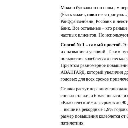
Можно буквально по пальцам перес
(Быть может,
пока
не затронула…)
Райффайзенбанк, Росбанк и неко
Банк. Все остальные – кто раньше,
частных клиентов. Но используют
Способ № 1
– самый простой.
Эт
их названия и условий. Таким пу
повышения колеблется от нескольк
При этом равномерное повышение 
АВАНГАРД, который увеличил дох
годовых для всех сроков привлеч
Ставки растут неравномерно даже
снизил ставки, а 6 мая повысил и
«Классический» для сроков до 90 
– выше на рекордные 1,9% годов
размер повышения колеблется от 0,
пятилетних.