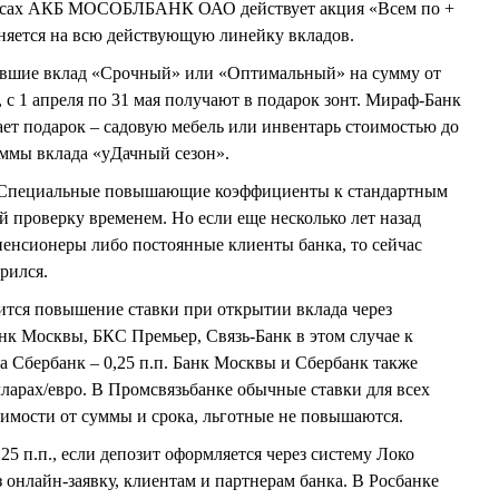
офисах АКБ МОСОБЛБАНК ОАО действует акция «Всем по +
раняется на всю действующую линейку вкладов.
ывшие вклад «Срочный» или «Оптимальный» на сумму от
а, с 1 апреля по 31 мая получают в подарок зонт. Мираф-Банк
ает подарок – садовую мебель или инвентарь стоимостью до
уммы вклада «уДачный сезон».
Специальные повышающие коэффициенты к стандартным
й проверку временем. Но если еще несколько лет назад
енсионеры либо постоянные клиенты банка, то сейчас
рился.
ится повышение ставки при открытии вклада через
анк Москвы, БКС Премьер, Связь-Банк в этом случае к
, а Сбербанк – 0,25 п.п. Банк Москвы и Сбербанк также
олларах/евро. В Промсвязьбанке обычные ставки для всех
исимости от суммы и срока, льготные не повышаются.
5 п.п., если депозит оформляется через систему Локо
з онлайн-заявку, клиентам и партнерам банка. В Росбанке