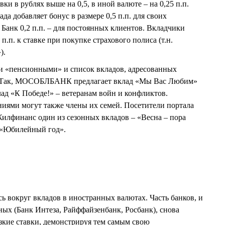
ки в рублях выше на 0,5, в иной валюте – на 0,25 п.п.
а добавляет бонус в размере 0,5 п.п. для своих
анк 0,2 п.п. – для постоянных клиентов. Вкладчики
п.п. к ставке при покупке страхового полиса (т.н.
).
 «пенсионными» и список вкладов, адресованных
. Так, МОСОБЛБАНК предлагает вклад «Мы Вас Любим»
лад «К Победе!» – ветеранам войн и конфликтов.
иями могут также члены их семей. Посетители портала
Жилфинанс один из сезонных вкладов – «Весна – пора
 «Юбилейный год».
ь вокруг вкладов в иностранных валютах. Часть банков, и
ных (Банк Интеза, Райффайзенбанк, Росбанк), снова
изкие ставки, демонстрируя тем самым свою