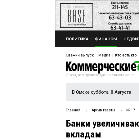
ПОЛИТИКА
ФИНАНСЫ
НЕДВИ
Свежий выпуск
Медиа
Кто есть кто
О том, что происходит на самом деле
В Омске суббота, 8 Августа
Главная
→
Архив газеты
→
№ 17
Банки увеличива
вкладам