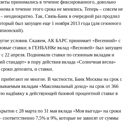
озиты принимались в течение фиксированного, довольно
иема в течение этого срока не менялись. Теперь – совсем не
 – неоднократно. Так, Связь-Банк в очередной раз продлил
оторый был запущен еще 1 ноября 2013 года (для сезонного
мпионский).
другие условия. Скажем, АК БАРС принимает «Весенний» с
ы новые ставки; в ГЕНБАНКе вклад «Весновей» был запущен
т с 22 апреля. Поднимали ставки по сезонным вкладам и
 стандарт» в пору действия вклада «Солнечная весна»
сроки депозита, и ставки.
прибегают не многие. В частности, Банк Москвы на срок с
крываемым вкладам «Максимальный доход» на срок от 366
ую надбавку к действующей базовой процентной ставке в
крытии с 28 марта по 31 мая вклада «Моя выгода» на сроки
 – соответственно 7,5% и 9%, которые не зависят от суммы