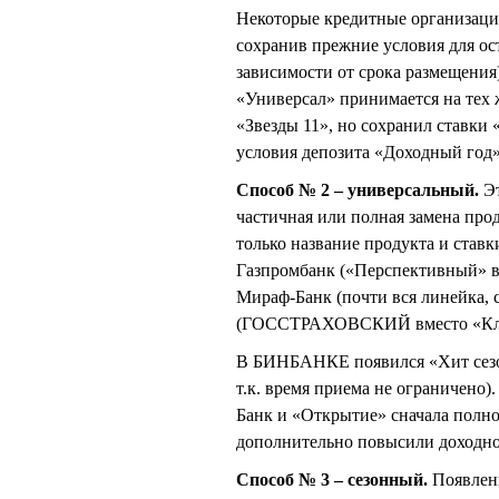
Некоторые кредитные организации
сохранив прежние условия для ост
зависимости от срока размещения
«Универсал» принимается на тех 
«Звезды 11», но сохранил ставки
условия депозита «Доходный год»
Способ № 2 – универсальный.
Эт
частичная или полная замена про
только название продукта и ставк
Газпромбанк («Перспективный» в
Мираф-Банк (почти вся линейка, 
(ГОССТРАХОВСКИЙ вместо «Класси
В БИНБАНКЕ появился «Хит сезона
т.к. время приема не ограничен
Банк и «Открытие» сначала полно
дополнительно повысили доходно
Способ № 3 – сезонный.
Появлени