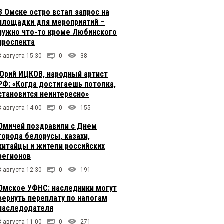
В Омске остро встал запрос на
площадки для мероприятий –
нужно что-то кроме Любинского
проспекта
8 августа 15:30
0
38
Юрий ИЦКОВ, народный артист
РФ: «Когда достигаешь потолка,
становится неинтересно»
8 августа 14:00
0
155
Омичей поздравили с Днем
города белорусы, казахи,
китайцы и жители российских
регионов
8 августа 12:30
0
191
Омское УФНС: наследники могут
вернуть переплату по налогам
наследодателя
8 августа 11:00
0
271