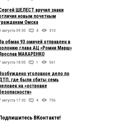
Сергей ШЕЛЕСТ вручил знаки
отличия новым почетным
гражданам Омска
8 августа 09:30
4
310
За обман 93 омичей отправлен в
колонию глава АЦ «Ромни Марш»
Ярослав МАКАРЕНКО
7 августа 18:00
1
561
Возбуждено уголовное дело по
ДТП, где были сбиты семь
человек на «островке
безопасности»
7 августа 17:30
4
756
Подпишитесь ВКонтакте!