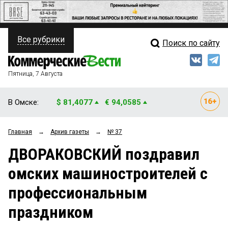
Все рубрики
Поиск по сайту
ПОЛИТИКА
Свежий выпуск
Медиа
ФИНАНСЫ
Пятница, 7 Августа
Кто есть кто
НЕДВИЖИМОСТЬ
В Омске:
$ 81,4077
€ 94,0585
Интервью
БИЗНЕС
Главная
→
Архив газеты
→
№ 37
Мнения
ОБЩЕСТВО
ДВОРАКОВСКИЙ поздравил
Рейтинги
ЗАКОН
омских машиностроителей с
Блоги
НОВОСТИ КОМПАНИЙ
профессиональным
Архив
ПРОИСШЕСТВИЯ
праздником