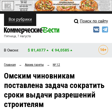
Все рубрики
Поиск по сайту
ПОЛИТИКА
Свежий выпуск
Медиа
ФИНАНСЫ
Пятница, 7 Августа
Кто есть кто
НЕДВИЖИМОСТЬ
В Омске:
$ 81,4077
€ 94,0585
Интервью
БИЗНЕС
Главная
→
Архив газеты
→
№ 12
Мнения
ОБЩЕСТВО
Омским чиновникам
Рейтинги
ЗАКОН
поставлена задача сократить
Блоги
НОВОСТИ КОМПАНИЙ
сроки выдачи разрешений
Архив
ПРОИСШЕСТВИЯ
строителям