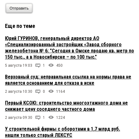
Отправить
Еще по теме
Юрий ГУРИНОВ, генеральный директор АО
«Специализированный застройщик «Завод сборного
железобетона № 6: "Сегодня в Омске продаю кв. метр по
150 тыс., а в Новосибирске – по 100 тыс."
5 августа 19:03
1
450
Верховный суд: неправильная ссылка на нормы права не
является основанием для отказа в иске
2 августа 10:30
0
1164
Первый КСОЮ: строительство многоэтажного дома не
снижает цену соседнего частного дома
2 августа 09:30
1
1224
У строительной фирмы с оборотами в 1,7 млрд руб.
нашли только старый ЛЕКСУС